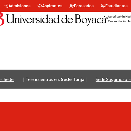
Menu
Admisiones
Aspirantes
Egresados
Estudiantes
encabezado
-
Acreditación Naci
Centro
Reacreditación In
< Sede
| Te encuentras en:
Sede Tunja
|
Sede Sogamoso >