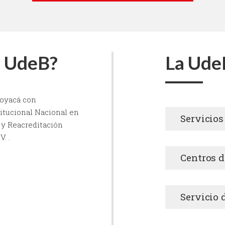
a UdeB?
La Ude
Boyacá con
titucional Nacional en
Servicios
 y Reacreditación
. .
Centros d
Servicio 