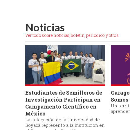
Noticias
Ver todo sobre noticias, boletín, periódico y otros
Calendario
Cal
Académico Pregrados
Aca
Primer Semestre 2026
Pos
Sem
Estudiantes de Semilleros de
Garagoa
Investigación Participan en
Somos
Ver más
Ve
Un terri
Campamento Científico en
aprendem
México
La delegación de la Universidad de
Boyacá representó a la Institución en