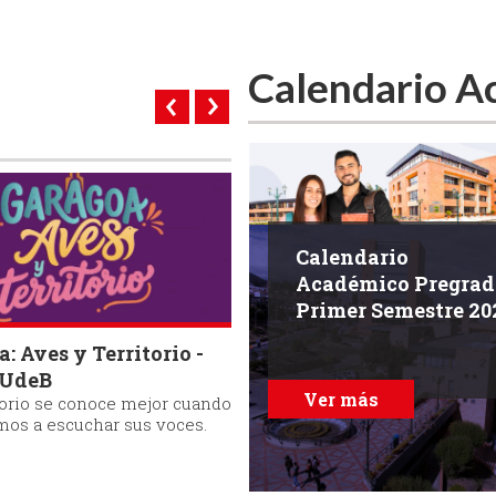
Calendario A
endario
Calendario
démico
Académico Pregrad
tgrados Primer
Primer Semestre 20
estre 2026
: Aves y Territorio -
Modelos físicos e
 UdeB
inteligencia artificial 
r más
Ver más
torio se conoce mejor cuando
para optimizar el rastre
os a escuchar sus voces.
tumores cerebrales
La Facultad de Ingeniería,
Arquitectura y Diseño de la