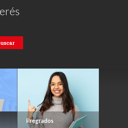
terés
uscar
Pregrados