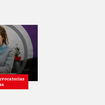
nvocatorias
as