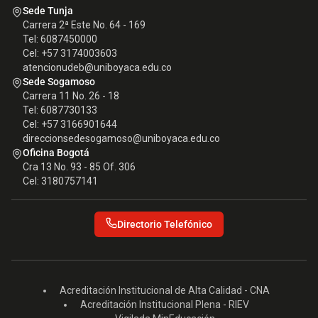
Sede Tunja
Carrera 2ª Este No. 64 - 169
Tel: 6087450000
Cel: +57 3174003603
atencionudeb@uniboyaca.edu.co
Sede Sogamoso
Carrera 11 No. 26 - 18
Tel: 6087730133
Cel: +57 3166901644
direccionsedesogamoso@uniboyaca.edu.co
Oficina Bogotá
Cra 13 No. 93 - 85 Of. 306
Cel: 3180757141
Directorio Telefónico
Acreditación Institucional de Alta Calidad - CNA
Acreditación Institucional Plena - RIEV