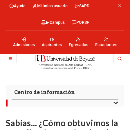
Pasar
Ayuda
Mi único usuario
SAPD
Menu
al
Menú
contenido
encabezado
principal
-
Menu
E-Campus
PQRSF
Izquierda
encabezado
-
Menu
Derecha
encabezado
-
Admisiones
Aspirantes
Egresados
Estudiantes
Centro
Acreditación Nacional en Alta Calidad - CNA
Reacreditación Internacional Plena - RIEV
Centro de información
Sabías... ¿Cómo obtuvimos la