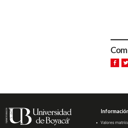
Comp
Información
Valores matríc