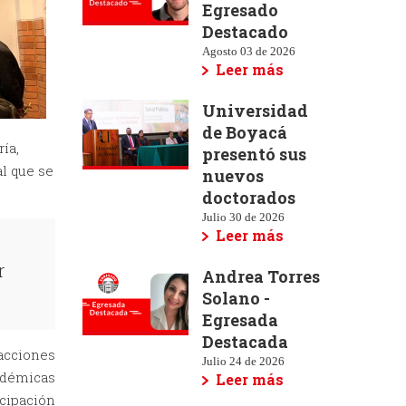
Egresado
Destacado
Agosto 03 de 2026
Leer más
Universidad
de Boyacá
ía,
presentó sus
al que se
nuevos
doctorados
Julio 30 de 2026
Leer más
r
Andrea Torres
Solano -
Egresada
Destacada
 acciones
Julio 24 de 2026
cadémicas
Leer más
icipación