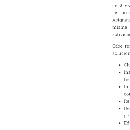
de 26 es
las acc
Asignat
misma F
activida
Cabe re
solución
Cl
In
té
I
co
Re
De
pe
Ed