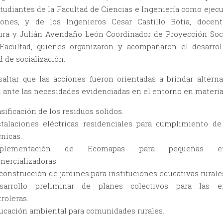
tudiantes de la Facultad de Ciencias e Ingeniería como ejec
iones, y de los Ingenieros Cesar Castillo Botia, docen
ura y Julián Avendaño León Coordinador de Proyección Soci
acultad, quienes organizaron y acompañaron el desarrol
d de socialización.
saltar que las acciones fueron orientadas a brindar alterna
 ante las necesidades evidenciadas en el entorno en materia
asificación de los residuos solidos.
stalaciones eléctricas residenciales para cumplimiento d
cnicas.
mplementación de Ecomapas para pequeñas em
mercializadoras.
construcción de jardines para instituciones educativas rurale
sarrollo preliminar de planes colectivos para las e
troleras.
ucación ambiental para comunidades rurales.