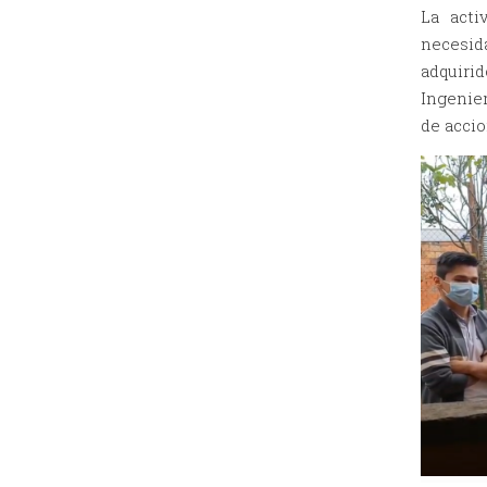
La acti
necesid
adquiri
Ingenie
de accio