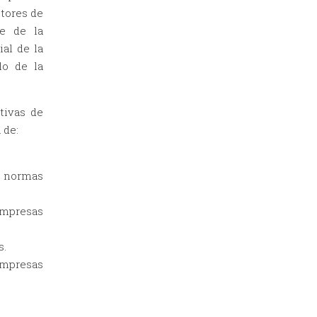
utores de
te de la
al de la
lo de la
tivas de
 de:
e normas
presas
s.
mpresas