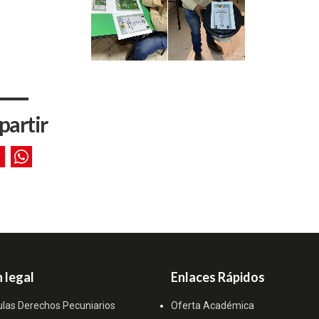
artir
 legal
Enlaces Rápidos
ulas Derechos Pecuniarios
Oferta Académica