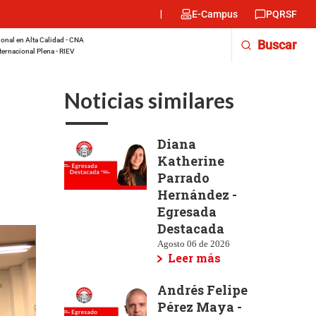
Menu
E-Campus
PQRSF
encabezado
-
onal en Alta Calidad - CNA
Buscar
Derecha
ternacional Plena - RIEV
Noticias similares
Diana
Katherine
Parrado
Hernández -
Egresada
Destacada
Agosto 06 de 2026
Leer más
Andrés Felipe
Pérez Maya -