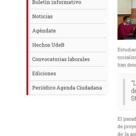
Boletín informativo
Noticias
Agéndate
Hechos UdeB
Estudian
socializ
Convocatorias laborales
han desa
Ediciones
"
Periódico Agenda Ciudadana
d
S
El pasad
de proye
de la as