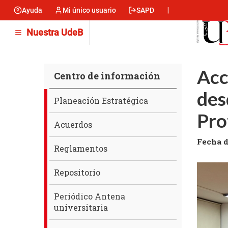
Pasar
Ayuda
Mi único usuario
SAPD
Menu
al
contenido
encabezado
Nuestra UdeB
principal
-
Izquierda
Acc
Centro de información
des
Centro
Planeación Estratégica
de
Pro
información
Acuerdos
Fecha d
Reglamentos
Repositorio
Periódico Antena
universitaria