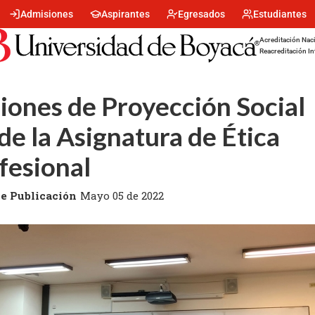
Menu
Admisiones
Aspirantes
Egresados
Estudiantes
encabezado
-
Acreditación Naci
Centro
Reacreditación In
iones de Proyección Social
de la Asignatura de Ética
fesional
e Publicación
Mayo 05 de 2022