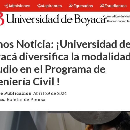
Menu
Admisiones
Aspirantes
Egresados
Estudiantes
encabezado
-
Acreditación Naci
Centro
Reacreditación In
os Noticia: ¡Universidad d
acá diversifica la modalida
udio en el Programa de
niería Civil !
e Publicación
Abril 29 de 2024
as:
Boletín de Prensa