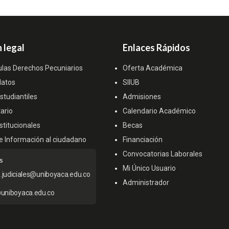
 legal
Enlaces Rápidos
ulas Derechos Pecuniarios
Oferta Académica
datos
SIIUB
tudiantiles
Admisiones
ario
Calendario Académico
titucionales
Becas
e Información al ciudadano
Financiación
Convocatorias Laborales
s
Mi Único Usuario
s.judiciales@uniboyaca.edu.co
Administrador
uniboyaca.edu.co