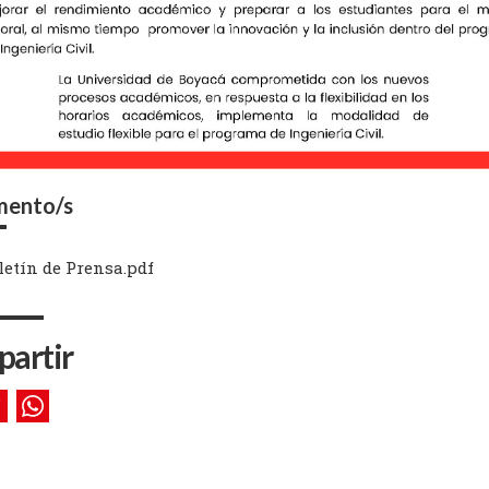
ento/s
letín de Prensa.pdf
artir