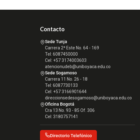
Contacto
Sede Tunja
Carrera 2ª Este No. 64 - 169
Tel: 6087450000
Cel: +57 3174003603
atencionudeb@uniboyaca.edu.co
Sede Sogamoso
Carrera 11 No. 26 - 18
Tel: 6087730133
Cel: +57 3166901644
direccionsedesogamoso@uniboyaca.edu.co
Oficina Bogotá
Cra 13 No. 93 - 85 Of. 306
Cel: 3180757141
Directorio Telefónico