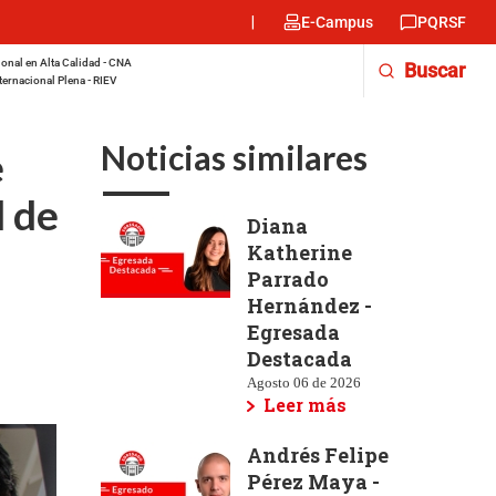
Menu
E-Campus
PQRSF
encabezado
-
onal en Alta Calidad - CNA
Buscar
Derecha
ternacional Plena - RIEV
Noticias similares
e
d de
Diana
Katherine
Parrado
Hernández -
Egresada
Destacada
Agosto 06 de 2026
Leer más
Andrés Felipe
Pérez Maya -