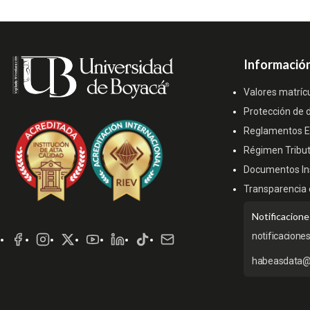
Información
Valores matríc
Protección de 
Reglamentos Es
Régimen Tribut
Documentos Ins
Transparencia 
Redes
Notificacione
Sociales
notificacione
habeasdata@