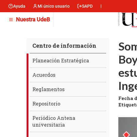
Pasar
Ayuda
Mi único usuario
SAPD
Menu
al
contenido
encabezado
Nuestra UdeB
principal
-
Izquierda
Som
Centro de información
Boy
Centro
Planeación Estratégica
de
est
información
Acuerdos
Inge
Reglamentos
Fecha d
Repositorio
Etiquet
Periódico Antena
universitaria