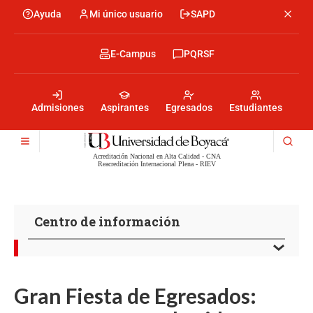
Pasar
Ayuda
Mi único usuario
SAPD
Menu
al
Menú
contenido
encabezado
principal
-
Menu
E-Campus
PQRSF
Izquierda
encabezado
-
Menu
Derecha
encabezado
-
Admisiones
Aspirantes
Egresados
Estudiantes
Centro
Acreditación Nacional en Alta Calidad - CNA
Reacreditación Internacional Plena - RIEV
Centro de información
Gran Fiesta de Egresados: