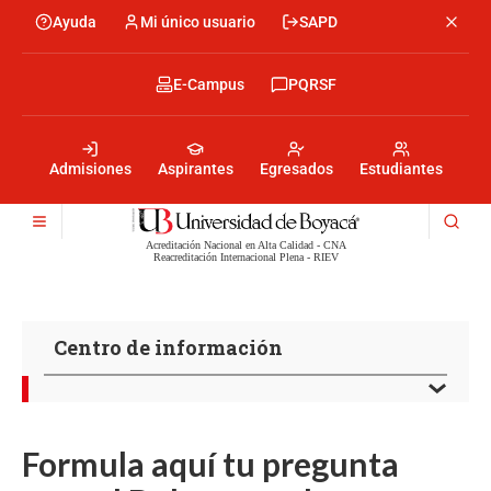
Pasar
Ayuda
Mi único usuario
SAPD
Menu
al
Menú
contenido
encabezado
principal
-
Menu
E-Campus
PQRSF
Izquierda
encabezado
-
Menu
Derecha
encabezado
-
Admisiones
Aspirantes
Egresados
Estudiantes
Centro
Acreditación Nacional en Alta Calidad - CNA
Reacreditación Internacional Plena - RIEV
Centro de información
Formula aquí tu pregunta