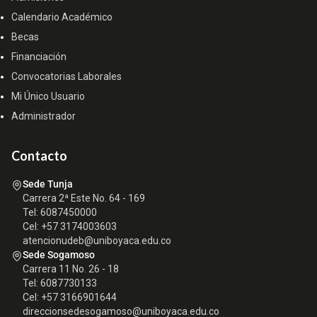
Calendario Académico
Becas
Financiación
Convocatorias Laborales
Mi Único Usuario
Administrador
Contacto
Sede Tunja
Carrera 2ª Este No. 64 - 169
Tel: 6087450000
Cel: +57 3174003603
atencionudeb@uniboyaca.edu.co
Sede Sogamoso
Carrera 11 No. 26 - 18
Tel: 6087730133
Cel: +57 3166901644
direccionsedesogamoso@uniboyaca.edu.co