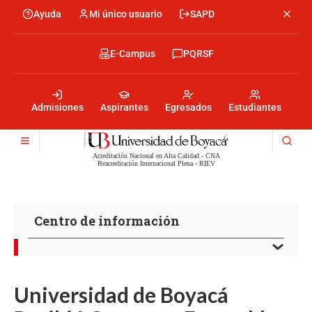
Pasar
Ayuda
Mi único usuario
SAPD
Menu
al
Menú
contenido
encabezado
principal
-
Menu
E-Campus
PQRSF
Izquierda
encabezado
-
Menu
Derecha
encabezado
-
Admisiones
Aspirantes
Egresados
Estudiantes
Centro
Acreditación Nacional en Alta Calidad - CNA
Reacreditación Internacional Plena - RIEV
Centro de información
Universidad de Boyacá