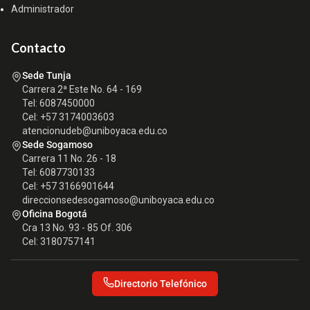
Administrador
Contacto
Sede Tunja
Carrera 2ª Este No. 64 - 169
Tel: 6087450000
Cel: +57 3174003603
atencionudeb@uniboyaca.edu.co
Sede Sogamoso
Carrera 11 No. 26 - 18
Tel: 6087730133
Cel: +57 3166901644
direccionsedesogamoso@uniboyaca.edu.co
Oficina Bogotá
Cra 13 No. 93 - 85 Of. 306
Cel: 3180757141
Directorio Telefónico