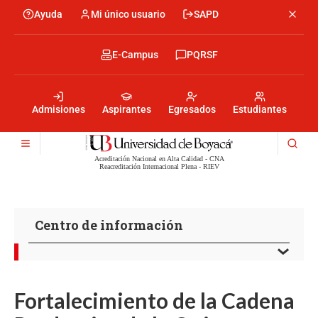
Pasar
Ayuda
Mi único usuario
SAPD
Menu
al
Menú
contenido
encabezado
principal
-
Menu
E-Campus
PQRSF
Izquierda
encabezado
-
Menu
Derecha
encabezado
-
Admisiones
Aspirantes
Egresados
Estudiantes
Centro
Acreditación Nacional en Alta Calidad - CNA
Reacreditación Internacional Plena - RIEV
Centro de información
Fortalecimiento de la Cadena