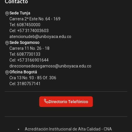
Contacto
Sede Tunja
Carrera 2ª Este No. 64 - 169
Tel: 6087450000
Cel: +57 3174003603
atencionudeb@uniboyaca.edu.co
Sede Sogamoso
Carrera 11 No. 26 - 18
Tel: 6087730133
Cel: +57 3166901644
direccionsedesogamoso@uniboyaca.edu.co
Oficina Bogotá
Cra 13 No. 93 - 85 Of. 306
Cel: 3180757141
Directorio Telefónico
Acreditación Institucional de Alta Calidad - CNA