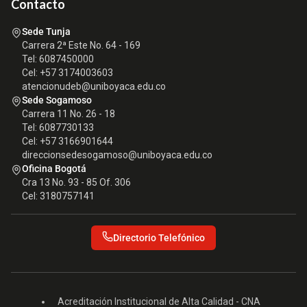
Contacto
Sede Tunja
Carrera 2ª Este No. 64 - 169
Tel: 6087450000
Cel: +57 3174003603
atencionudeb@uniboyaca.edu.co
Sede Sogamoso
Carrera 11 No. 26 - 18
Tel: 6087730133
Cel: +57 3166901644
direccionsedesogamoso@uniboyaca.edu.co
Oficina Bogotá
Cra 13 No. 93 - 85 Of. 306
Cel: 3180757141
Directorio Telefónico
Acreditación Institucional de Alta Calidad - CNA