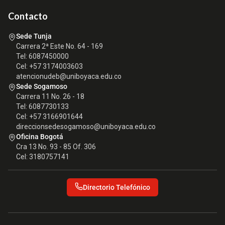
Contacto
Sede Tunja
Carrera 2ª Este No. 64 - 169
Tel: 6087450000
Cel: +57 3174003603
atencionudeb@uniboyaca.edu.co
Sede Sogamoso
Carrera 11 No. 26 - 18
Tel: 6087730133
Cel: +57 3166901644
direccionsedesogamoso@uniboyaca.edu.co
Oficina Bogotá
Cra 13 No. 93 - 85 Of. 306
Cel: 3180757141
Directorio Telefónico