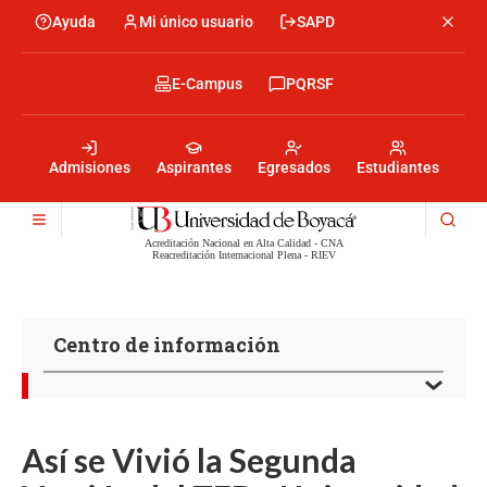
Pasar
Ayuda
Mi único usuario
SAPD
Menu
al
Menú
contenido
encabezado
principal
-
Menu
E-Campus
PQRSF
Izquierda
encabezado
-
Menu
Derecha
encabezado
-
Admisiones
Aspirantes
Egresados
Estudiantes
Centro
Acreditación Nacional en Alta Calidad - CNA
Reacreditación Internacional Plena - RIEV
Centro de información
Así se Vivió la Segunda