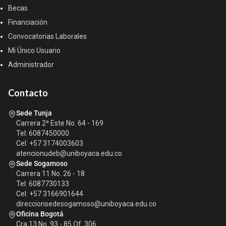
Becas
Financiación
Convocatorias Laborales
Mi Único Usuario
Administrador
Contacto
Sede Tunja
Carrera 2ª Este No. 64 - 169
Tel: 6087450000
Cel: +57 3174003603
atencionudeb@uniboyaca.edu.co
Sede Sogamoso
Carrera 11 No. 26 - 18
Tel: 6087730133
Cel: +57 3166901644
direccionsedesogamoso@uniboyaca.edu.co
Oficina Bogotá
Cra 13 No. 93 - 85 Of. 306