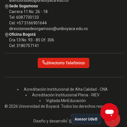
atencionudeb@uniboyaca.edu.co
Sede Sogamoso
Carrera 11 No. 26 - 18
Tel: 6087730133
Cel: +57 3166901644
direccionsedesogamoso@uniboyaca.edu.co
Oficina Bogotá
Cra 13 No. 93 - 85 Of. 306
Cel: 3180757141
Directorio Telefónico
Acreditación Institucional de Alta Calidad - CNA
Acreditación Institucional Plena - RIEV
Vigilada MinEducación
© 2026 Universidad de Boyacá. Todos los derechos reservados.
Asesor UdeB
Diseño y desarrollo:
Seed EM