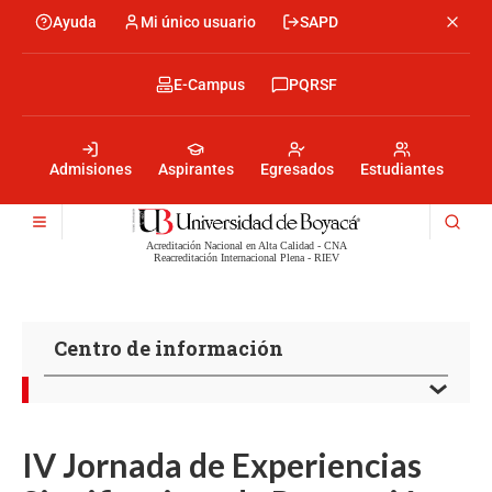
Pasar
Ayuda
Mi único usuario
SAPD
Menu
al
Menú
contenido
encabezado
principal
-
Menu
E-Campus
PQRSF
Izquierda
encabezado
-
Menu
Derecha
encabezado
-
Admisiones
Aspirantes
Egresados
Estudiantes
Centro
Acreditación Nacional en Alta Calidad - CNA
Reacreditación Internacional Plena - RIEV
Centro de información
IV Jornada de Experiencias