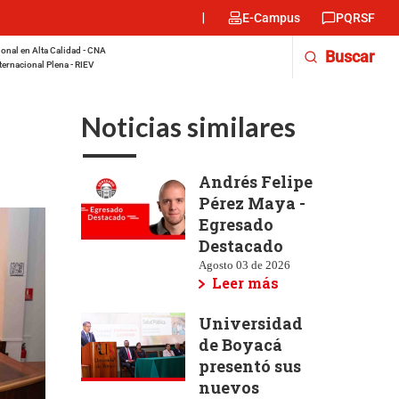
Menu
E-Campus
PQRSF
encabezado
-
onal en Alta Calidad - CNA
Buscar
Derecha
ternacional Plena - RIEV
Noticias similares
Andrés Felipe
Pérez Maya -
Egresado
Destacado
Agosto 03 de 2026
Leer más
Universidad
de Boyacá
presentó sus
nuevos