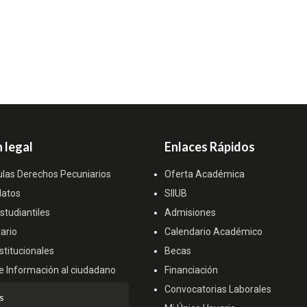
 legal
Enlaces Rápidos
ulas Derechos Pecuniarios
Oferta Académica
datos
SIIUB
tudiantiles
Admisiones
ario
Calendario Académico
titucionales
Becas
e Información al ciudadano
Financiación
Convocatorias Laborales
s