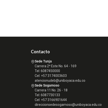
Contacto
Sede Tunja
Carrera 2ª Este No. 64 - 169
Tel: 6087450000
Cel: +57 3174003603
atencionudeb@uniboyaca.edu.co
Sede Sogamoso
Carrera 11 No. 26 - 18
Tel: 6087730133
Cel: +57 3166901644
direccionsedesogamoso@uniboyaca.edu.co