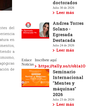
doctorados
Julio 30 de 2026
Leer más
Andrea Torres
ntes del
Solano -
eriencia
Egresada
atura en
Destacada
amentos,
Julio 24 de 2026
Leer más
itiendo a
Asimismo,
Enlace
Inscríbete aquí
dagógicas
Noticias
https://tally.so/r/ob1a1O
mación de
Seminario
Internacional
"Mentes y
máquinas"
2026
Julio 23 de 2026
Leer más