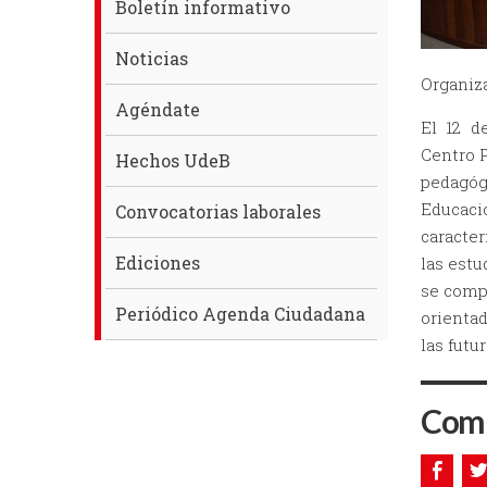
Boletín informativo
Noticias
Organiza
Agéndate
El 12 d
Centro 
Hechos UdeB
pedagóg
Educaci
Convocatorias laborales
caracter
Ediciones
las estu
se compa
Periódico Agenda Ciudadana
orientad
las fut
Comp