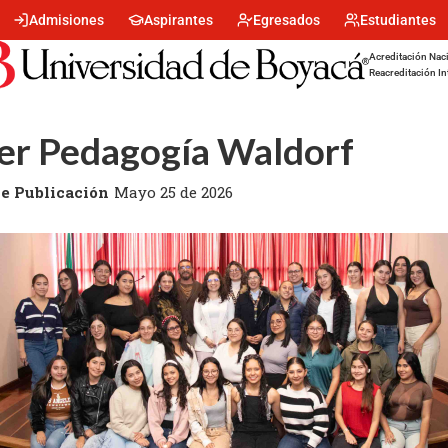
Menu
Admisiones
Aspirantes
Egresados
Estudiantes
encabezado
-
Acreditación Naci
Centro
Reacreditación In
ler Pedagogía Waldorf
e Publicación
Mayo 25 de 2026