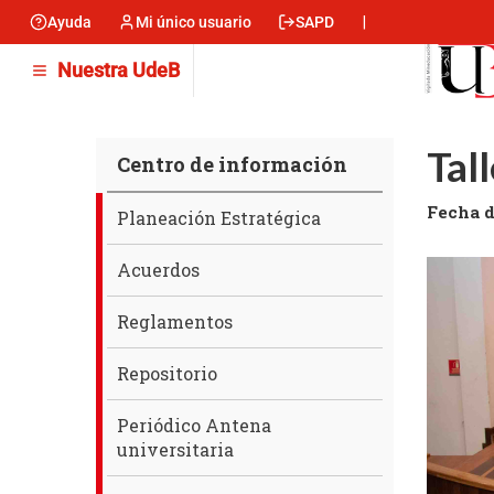
Pasar
Ayuda
Mi único usuario
SAPD
Menu
al
contenido
encabezado
Nuestra UdeB
principal
-
Izquierda
Tal
Centro de información
Centro
Fecha d
Planeación Estratégica
de
información
Acuerdos
Reglamentos
Repositorio
Periódico Antena
universitaria