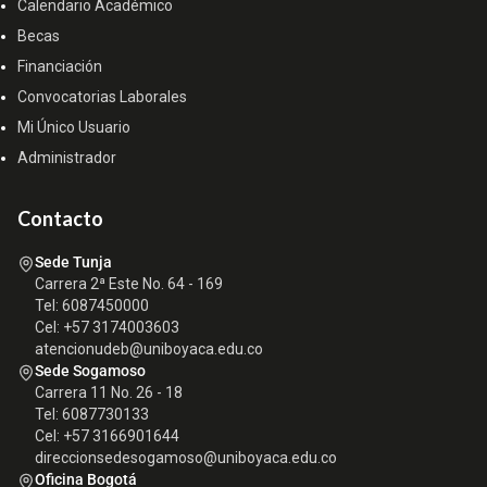
Calendario Académico
Becas
Financiación
Convocatorias Laborales
Mi Único Usuario
Administrador
Contacto
Sede Tunja
Carrera 2ª Este No. 64 - 169
Tel: 6087450000
Cel: +57 3174003603
atencionudeb@uniboyaca.edu.co
Sede Sogamoso
Carrera 11 No. 26 - 18
Tel: 6087730133
Cel: +57 3166901644
direccionsedesogamoso@uniboyaca.edu.co
Oficina Bogotá