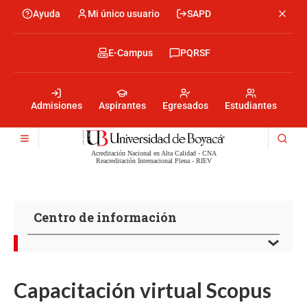
Pasar
Ayuda
Mi único usuario
SAPD
Menu
al
Menú
contenido
encabezado
principal
-
Menu
E-Campus
PQRSF
Izquierda
encabezado
-
Menu
Derecha
encabezado
-
Admisiones
Aspirantes
Egresados
Estudiantes
Centro
Acreditación Nacional en Alta Calidad - CNA
Reacreditación Internacional Plena - RIEV
Centro de información
Capacitación virtual Scopus