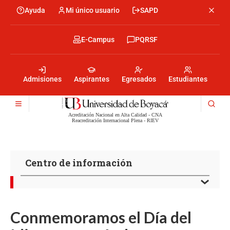
Pasar
Ayuda
Mi único usuario
SAPD
Menu
al
Menú
contenido
encabezado
principal
-
Menu
E-Campus
PQRSF
Izquierda
encabezado
-
Menu
Derecha
encabezado
-
Admisiones
Aspirantes
Egresados
Estudiantes
Centro
Acreditación Nacional en Alta Calidad - CNA
Reacreditación Internacional Plena - RIEV
Centro de información
Conmemoramos el Día del