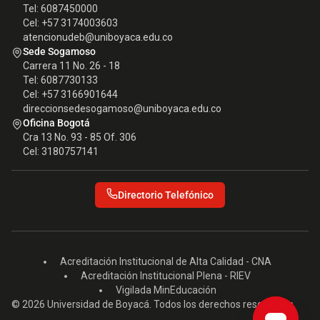
Tel: 6087450000
Cel: +57 3174003603
atencionudeb@uniboyaca.edu.co
Sede Sogamoso
Carrera 11 No. 26 - 18
Tel: 6087730133
Cel: +57 3166901644
direccionsedesogamoso@uniboyaca.edu.co
Oficina Bogotá
Cra 13 No. 93 - 85 Of. 306
Cel: 3180757141
Directorio Telefónico
Acreditación Institucional de Alta Calidad - CNA
Acreditación Institucional Plena - RIEV
Vigilada MinEducación
© 2026 Universidad de Boyacá. Todos los derechos reservados.