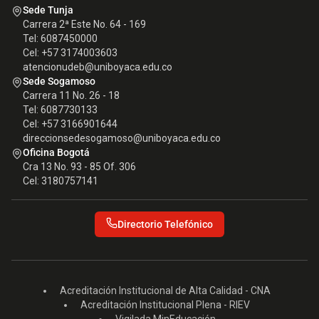
Sede Tunja
Carrera 2ª Este No. 64 - 169
Tel: 6087450000
Cel: +57 3174003603
atencionudeb@uniboyaca.edu.co
Sede Sogamoso
Carrera 11 No. 26 - 18
Tel: 6087730133
Cel: +57 3166901644
direccionsedesogamoso@uniboyaca.edu.co
Oficina Bogotá
Cra 13 No. 93 - 85 Of. 306
Cel: 3180757141
Directorio Telefónico
Acreditación Institucional de Alta Calidad - CNA
Acreditación Institucional Plena - RIEV