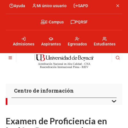
Pasar
Ayuda
Mi único usuario
SAPD
Menu
al
Menú
contenido
encabezado
principal
-
Menu
E-Campus
PQRSF
Izquierda
encabezado
-
Menu
Derecha
encabezado
-
Admisiones
Aspirantes
Egresados
Estudiantes
Centro
Acreditación Nacional en Alta Calidad - CNA
Reacreditación Internacional Plena - RIEV
Centro de información
Examen de Proficiencia en