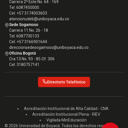
Carrera 2ª Este No. 64 - 169
Tel: 6087450000
Cel: +57 3174003603
atencionudeb@uniboyaca.edu.co
Sede Sogamoso
Carrera 11 No. 26 - 18
Tel: 6087730133
Cel: +57 3166901644
direccionsedesogamoso@uniboyaca.edu.co
Oficina Bogotá
Cra 13 No. 93 - 85 Of. 306
Cel: 3180757141
Directorio Telefónico
Acreditación Institucional de Alta Calidad - CNA
Acreditación Institucional Plena - RIEV
Vigilada MinEducación
© 2026 Universidad de Boyacá. Todos los derechos reservados.