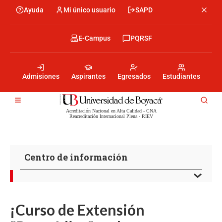
Pasar
Ayuda
Mi único usuario
SAPD
Menu
al
Menú
contenido
encabezado
principal
-
Menu
E-Campus
PQRSF
Izquierda
encabezado
-
Menu
Derecha
encabezado
-
Admisiones
Aspirantes
Egresados
Estudiantes
Centro
Acreditación Nacional en Alta Calidad - CNA
Reacreditación Internacional Plena - RIEV
Centro de información
¡Curso de Extensión