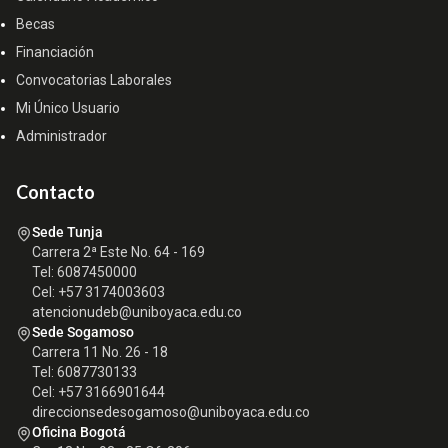
Becas
Financiación
Convocatorias Laborales
Mi Único Usuario
Administrador
Contacto
Sede Tunja
Carrera 2ª Este No. 64 - 169
Tel: 6087450000
Cel: +57 3174003603
atencionudeb@uniboyaca.edu.co
Sede Sogamoso
Carrera 11 No. 26 - 18
Tel: 6087730133
Cel: +57 3166901644
direccionsedesogamoso@uniboyaca.edu.co
Oficina Bogotá