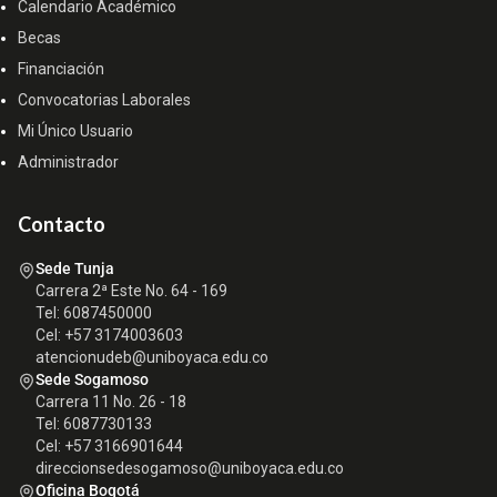
Calendario Académico
Becas
Financiación
Convocatorias Laborales
Mi Único Usuario
Administrador
Contacto
Sede Tunja
Carrera 2ª Este No. 64 - 169
Tel: 6087450000
Cel: +57 3174003603
atencionudeb@uniboyaca.edu.co
Sede Sogamoso
Carrera 11 No. 26 - 18
Tel: 6087730133
Cel: +57 3166901644
direccionsedesogamoso@uniboyaca.edu.co
Oficina Bogotá