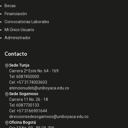
Becas
Financiación
Convocatorias Laborales
Mi Único Usuario
Administrador
Contacto
Sede Tunja
Carrera 2ª Este No. 64 - 169
Tel: 6087450000
Cel: +57 3174003603
atencionudeb@uniboyaca.edu.co
Sede Sogamoso
Carrera 11 No. 26 - 18
Tel: 6087730133
Cel: +57 3166901644
direccionsedesogamoso@uniboyaca.edu.co
Oficina Bogotá