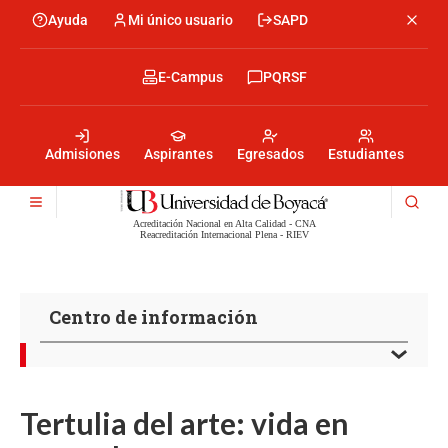
Pasar
Ayuda
Mi único usuario
SAPD
Menu
al
Menú
contenido
encabezado
principal
-
Menu
E-Campus
PQRSF
Izquierda
encabezado
-
Menu
Derecha
encabezado
-
Admisiones
Aspirantes
Egresados
Estudiantes
Centro
Acreditación Nacional en Alta Calidad - CNA
Reacreditación Internacional Plena - RIEV
Centro de información
Tertulia del arte: vida en