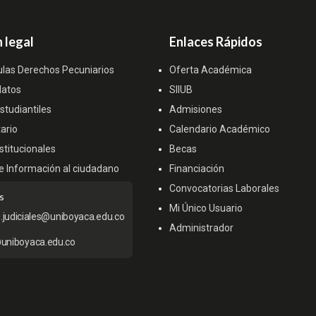
 legal
Enlaces Rápidos
ulas Derechos Pecuniarios
Oferta Académica
datos
SIIUB
tudiantiles
Admisiones
ario
Calendario Académico
titucionales
Becas
e Información al ciudadano
Financiación
Convocatorias Laborales
s
Mi Único Usuario
s.judiciales@uniboyaca.edu.co
Administrador
uniboyaca.edu.co