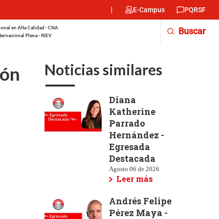
Menu
E-Campus
PQRSF
encabezado
-
onal en Alta Calidad - CNA
Buscar
Derecha
ternacional Plena - RIEV
Noticias similares
ión
Diana
Katherine
Parrado
Hernández -
Egresada
Destacada
Agosto 06 de 2026
Leer más
Andrés Felipe
Pérez Maya -