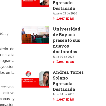
Egresado
Destacado
Agosto 03 de 2026
Leer más
Universidad
ión y
de Boyacá
presentó sus
nuevos
terio de
doctorados
n en alta
Julio 30 de 2026
 programa
Leer más
oyección
Andrea Torres
dos en la
Solano -
Egresada
rectivos,
Destacada
, estuvo
Julio 24 de 2026
Leer más
manas y
laneación