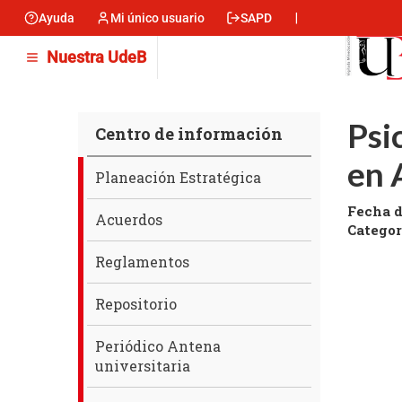
Pasar
Ayuda
Mi único usuario
SAPD
Menu
al
contenido
encabezado
Nuestra UdeB
principal
-
Izquierda
Psi
Centro de información
en 
Centro
Planeación Estratégica
de
Fecha d
información
Acuerdos
Categor
Reglamentos
Repositorio
Periódico Antena
universitaria