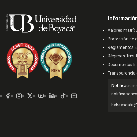
Información
Valores matríc
Protección de 
Reglamentos Es
Régimen Tribut
Documentos Ins
Transparencia 
Redes
Notificacione
Sociales
notificacione
habeasdata@