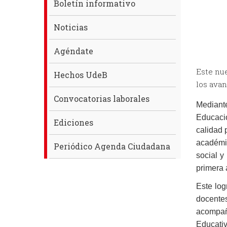
Boletín informativo
Noticias
Agéndate
Este nue
Hechos UdeB
los ava
Convocatorias laborales
Mediant
Educació
Ediciones
calidad 
académi
Periódico Agenda Ciudadana
social y
primera 
Este log
docente
acompa
Educativ