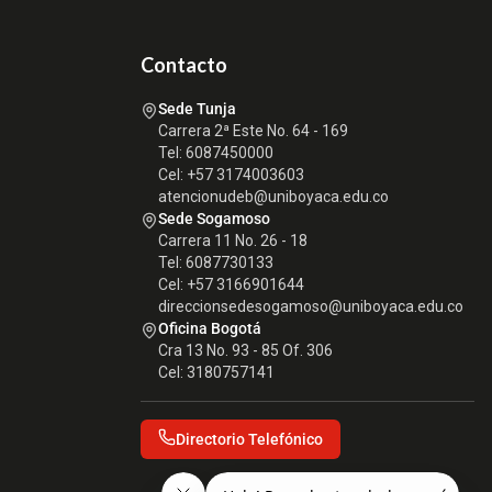
Contacto
Sede Tunja
Carrera 2ª Este No. 64 - 169
Tel: 6087450000
Cel: +57 3174003603
atencionudeb@uniboyaca.edu.co
Sede Sogamoso
Carrera 11 No. 26 - 18
Tel: 6087730133
Cel: +57 3166901644
direccionsedesogamoso@uniboyaca.edu.co
Oficina Bogotá
Cra 13 No. 93 - 85 Of. 306
Cel: 3180757141
Directorio Telefónico