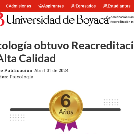
Menu
Admisiones
Aspirantes
Egresados
Estudiantes
encabezado
-
Acreditación Naci
Centro
Reacreditación In
cología obtuvo Reacreditac
Alta Calidad
e Publicación
Abril 01 de 2024
ías:
Psicología