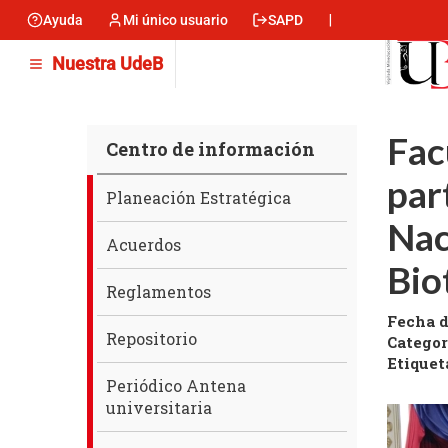
Pasar
Ayuda
Mi único usuario
SAPD
Menu
al
contenido
encabezado
Nuestra UdeB
principal
-
Izquierda
Fac
Centro de información
par
Centro
Planeación Estratégica
de
Nac
información
Acuerdos
Bio
Reglamentos
Fecha d
Repositorio
Categor
Etiquet
Periódico Antena
universitaria