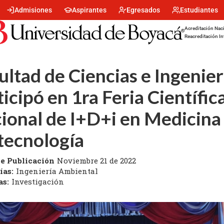
Menu
Admisiones
Aspirantes
Egresados
Estudiantes
encabezado
-
Acreditación Naci
Centro
Reacreditación In
ultad de Ciencias e Ingenier
ticipó en 1ra Feria Científic
ional de I+D+i en Medicina
tecnología
e Publicación
Noviembre 21 de 2022
ías:
Ingeniería Ambiental
as:
Investigación