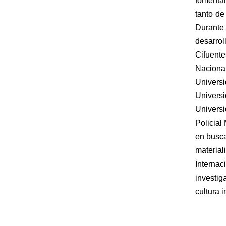
fomentar
tanto de
Durante 
desarrol
Cifuente
Naciona
Univers
Universi
Universi
Policial
en busca 
material
Interna
investig
cultura 