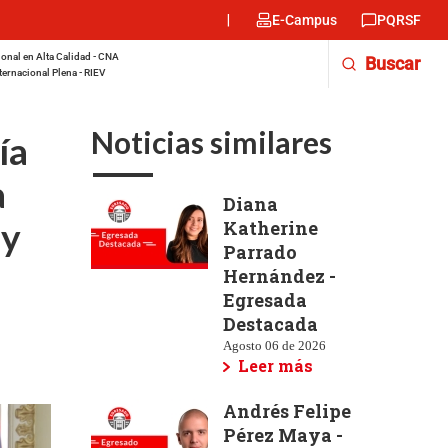
Menu
E-Campus
PQRSF
encabezado
-
onal en Alta Calidad - CNA
Buscar
Derecha
ternacional Plena - RIEV
Noticias similares
ía
a
Diana
 y
Katherine
Parrado
Hernández -
Egresada
Destacada
Agosto 06 de 2026
Leer más
Andrés Felipe
Pérez Maya -