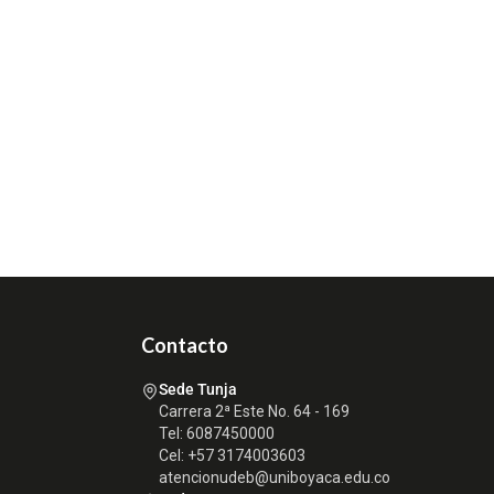
Contacto
Sede Tunja
Carrera 2ª Este No. 64 - 169
Tel: 6087450000
Cel: +57 3174003603
atencionudeb@uniboyaca.edu.co