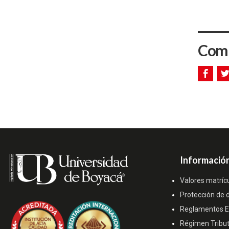
Comp
Información
Valores matríc
Protección de 
Reglamentos Es
Régimen Tribut