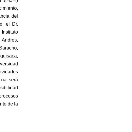
 (I+D+i) 
imiento. 
ncia del 
, el Dr. 
nstituto 
Andrés, 
aracho, 
quisaca, 
versidad 
ividades 
cual será 
sibilidad 
rocesos 
to de la 