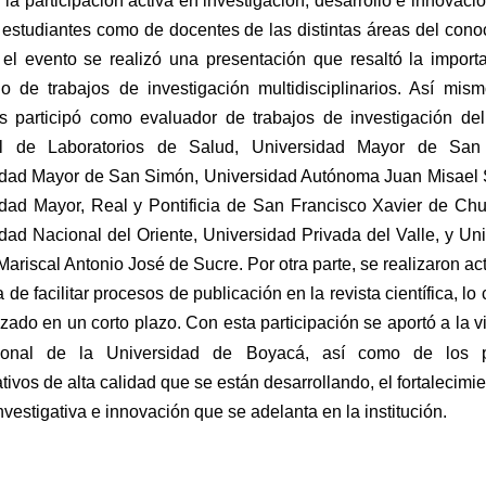
 la participación activa en investigación, desarrollo e innovación
 estudiantes como de docentes de las distintas áreas del conoc
el evento se realizó una presentación que resaltó la importa
lo de trabajos de investigación multidisciplinarios. Así mismo
s participó como evaluador de trabajos de investigación del I
l de Laboratorios de Salud, Universidad Mayor de San 
idad Mayor de San Simón, Universidad Autónoma Juan Misael S
dad Mayor, Real y Pontificia de San Francisco Xavier de Chu
dad Nacional del Oriente, Universidad Privada del Valle, y Uni
 Mariscal Antonio José de Sucre. Por otra parte, se realizaron act
de facilitar procesos de publicación en la revista científica, lo 
izado en un corto plazo.
Con esta participación se aportó a la vi
cional de la Universidad de Boyacá, así como de los p
ativos de alta calidad que se están desarrollando, el fortalecimien
investigativa e innovación que se adelanta en la institución.