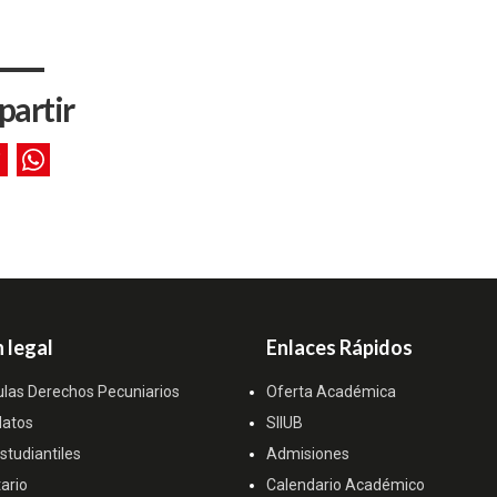
artir
 legal
Enlaces Rápidos
ulas Derechos Pecuniarios
Oferta Académica
datos
SIIUB
tudiantiles
Admisiones
ario
Calendario Académico