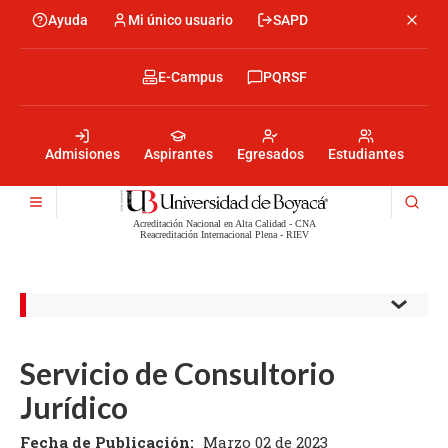
Pasar
Ayuda
Mi único usuario
SAPD
Menu
al
Menú
contenido
encabezado
principal
-
Menu
E-Campus
PQRSF
Izquierda
encabezado
-
Menu
Derecha
encabezado
-
Admisiones
Aspirantes
Egresados
Estudiantes
Centro
Acreditación Nacional en Alta Calidad - CNA
Reacreditación Internacional Plena - RIEV
Servicio de Consultorio
Jurídico
Fecha de Publicación:
Marzo 02 de 2023