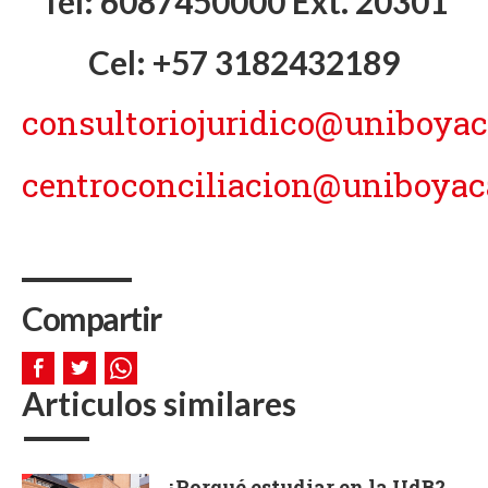
Tel: 6087450000 Ext. 20301
Cel: +57 3182432189
consultoriojuridico@uniboyac
centroconciliacion@uniboyac
Compartir
Articulos similares
¿Porqué estudiar en la UdB?