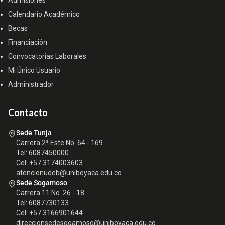
Admisiones
Calendario Académico
Becas
Financiación
Convocatorias Laborales
Mi Único Usuario
Administrador
Contacto
Sede Tunja
Carrera 2ª Este No. 64 - 169
Tel: 6087450000
Cel: +57 3174003603
atencionudeb@uniboyaca.edu.co
Sede Sogamoso
Carrera 11 No. 26 - 18
Tel: 6087730133
Cel: +57 3166901644
direccionsedesogamoso@uniboyaca.edu.co