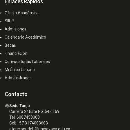
Enlaces Rápidos
Oferta Académica
SIIUB
Admisiones
Calendario Académico
Becas
Financiación
Convocatorias Laborales
Mi Único Usuario
Administrador
Contacto
Sede Tunja
Carrera 2ª Este No. 64 - 169
Tel: 6087450000
Cel: +57 3174003603
atencionudeb@uniboyaca.edu.co