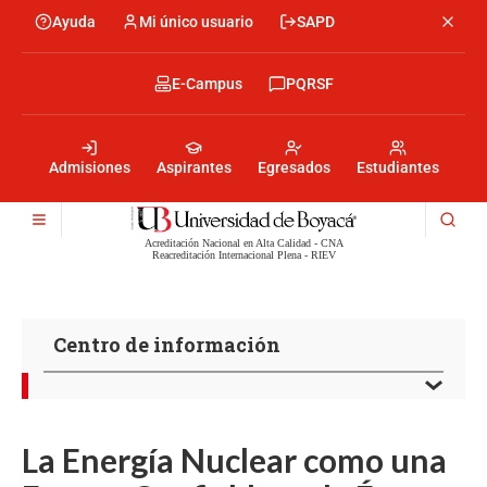
Pasar
Ayuda
Mi único usuario
SAPD
Menu
al
Menú
contenido
encabezado
principal
-
Menu
E-Campus
PQRSF
Izquierda
encabezado
-
Menu
Derecha
encabezado
-
Admisiones
Aspirantes
Egresados
Estudiantes
Centro
Acreditación Nacional en Alta Calidad - CNA
Reacreditación Internacional Plena - RIEV
Centro de información
La Energía Nuclear como una