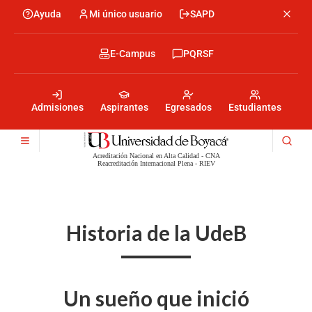
Pasar
Ayuda
Mi único usuario
SAPD
Menu
al
Menú
contenido
encabezado
principal
-
Menu
E-Campus
PQRSF
Izquierda
encabezado
-
Menu
Derecha
encabezado
-
Admisiones
Aspirantes
Egresados
Estudiantes
Centro
Acreditación Nacional en Alta Calidad - CNA
Reacreditación Internacional Plena - RIEV
Historia de la UdeB
Un sueño que inició