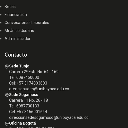
Becas
Financiación
Convocatorias Laborales
Mi Único Usuario
Administrador
Contacto
Sede Tunja
Carrera 2ª Este No. 64 - 169
Tel: 6087450000
Cel: +57 3174003603
atencionudeb@uniboyaca.edu.co
Sede Sogamoso
Carrera 11 No. 26 - 18
Tel: 6087730133
Cel: +57 3166901644
direccionsedesogamoso@uniboyaca.edu.co
Oficina Bogotá