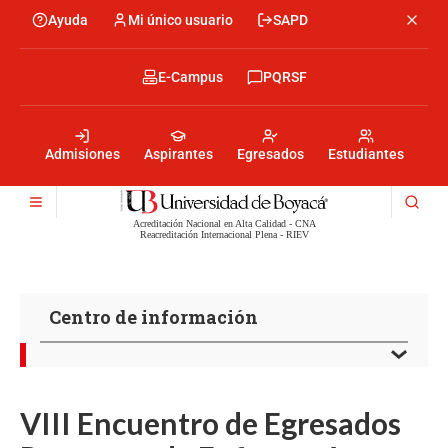
Pasar
Ayuda
Mi único usuario
SAPD
Menu
al
Menú
contenido
encabezado
principal
-
Menu
E-Campus
PQRSF
Izquierda
encabezado
-
Menu
Derecha
encabezado
-
Admisiones
Aspirantes
Egresados
Estudiantes
Centro
Acreditación Nacional en Alta Calidad - CNA
Reacreditación Internacional Plena - RIEV
Centro de información
VIII Encuentro de Egresados