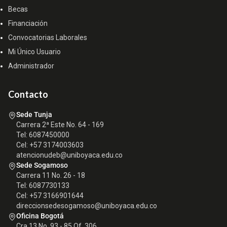
Becas
Financiación
Convocatorias Laborales
Mi Único Usuario
Administrador
Contacto
Sede Tunja
Carrera 2ª Este No. 64 - 169
Tel: 6087450000
Cel: +57 3174003603
atencionudeb@uniboyaca.edu.co
Sede Sogamoso
Carrera 11 No. 26 - 18
Tel: 6087730133
Cel: +57 3166901644
direccionsedesogamoso@uniboyaca.edu.co
Oficina Bogotá
Cra 13 No. 93 - 85 Of. 306