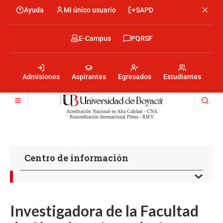
Pasar
Ayuda
Mi único usuario
SAPD
Menu
al
Menú
contenido
encabezado
principal
-
Menu
E-Campus
PQRSF
Izquierda
encabezado
-
Menu
Derecha
encabezado
-
Admisiones
Aspirantes
Egresados
Estudiantes
Centro
Acreditación Nacional en Alta Calidad - CNA
Reacreditación Internacional Plena - RIEV
Centro de información
Investigadora de la Facultad