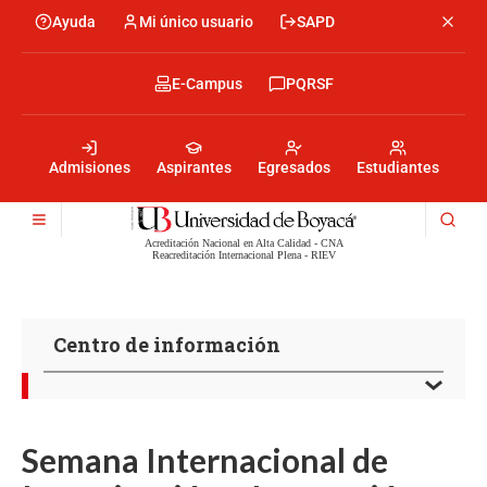
Pasar
Ayuda
Mi único usuario
SAPD
Menu
al
Menú
contenido
encabezado
principal
-
Menu
E-Campus
PQRSF
Izquierda
encabezado
-
Menu
Derecha
encabezado
-
Admisiones
Aspirantes
Egresados
Estudiantes
Centro
Acreditación Nacional en Alta Calidad - CNA
Reacreditación Internacional Plena - RIEV
Centro de información
Semana Internacional de