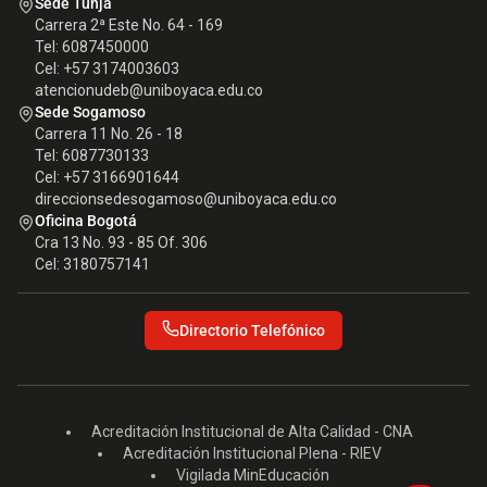
Sede Tunja
Carrera 2ª Este No. 64 - 169
Tel: 6087450000
Cel: +57 3174003603
atencionudeb@uniboyaca.edu.co
Sede Sogamoso
Carrera 11 No. 26 - 18
Tel: 6087730133
Cel: +57 3166901644
direccionsedesogamoso@uniboyaca.edu.co
Oficina Bogotá
Cra 13 No. 93 - 85 Of. 306
Cel: 3180757141
Directorio Telefónico
Acreditación Institucional de Alta Calidad - CNA
Acreditación Institucional Plena - RIEV
Vigilada MinEducación