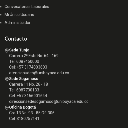
Convocatorias Laborales
Mi Único Usuario
Administrador
Contacto
Sede Tunja
Carrera 2ª Este No. 64 - 169
Tel: 6087450000
Cel: +57 3174003603
atencionudeb@uniboyaca.edu.co
Sede Sogamoso
Carrera 11 No. 26 - 18
Tel: 6087730133
Cel: +57 3166901644
direccionsedesogamoso@uniboyaca.edu.co
Oficina Bogotá
Cra 13 No. 93 - 85 Of. 306
Cel: 3180757141