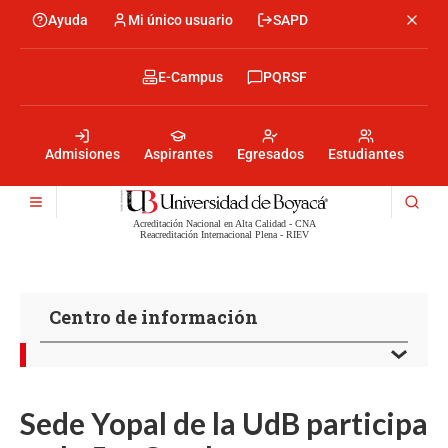
Pasar
Ayuda
Mi único usuario
SAPD
Menu
al
Menú
contenido
encabezado
principal
-
Menu
E-Campus
PQRSF
Izquierda
encabezado
-
Menu
Derecha
encabezado
-
Admisiones
Aspirantes
Egresados
Estudiantes
Centro
Acreditación Nacional en Alta Calidad - CNA
Reacreditación Internacional Plena - RIEV
Centro de información
Sede Yopal de la UdB participa