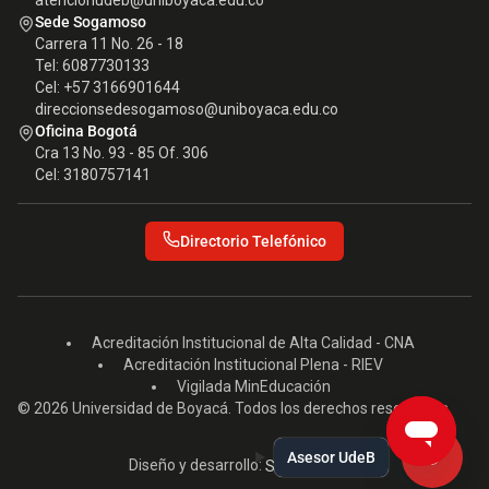
atencionudeb@uniboyaca.edu.co
Sede Sogamoso
Carrera 11 No. 26 - 18
Tel: 6087730133
Cel: +57 3166901644
direccionsedesogamoso@uniboyaca.edu.co
Oficina Bogotá
Cra 13 No. 93 - 85 Of. 306
Cel: 3180757141
Directorio Telefónico
Acreditación Institucional de Alta Calidad - CNA
Acreditación Institucional Plena - RIEV
Vigilada MinEducación
© 2026 Universidad de Boyacá. Todos los derechos reservados.
Asesor UdeB
Diseño y desarrollo:
Seed EM