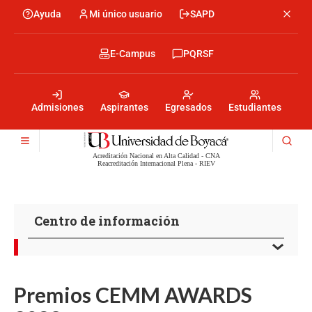
Pasar
Ayuda
Mi único usuario
SAPD
Menu
al
Menú
contenido
encabezado
principal
-
Menu
E-Campus
PQRSF
Izquierda
encabezado
-
Menu
Derecha
encabezado
-
Admisiones
Aspirantes
Egresados
Estudiantes
Centro
Acreditación Nacional en Alta Calidad - CNA
Reacreditación Internacional Plena - RIEV
Centro de información
Premios CEMM AWARDS