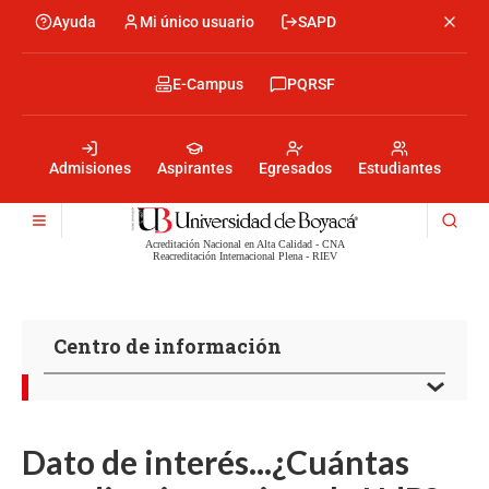
Pasar
Ayuda
Mi único usuario
SAPD
Menu
al
Menú
contenido
encabezado
principal
-
Menu
E-Campus
PQRSF
Izquierda
encabezado
-
Menu
Derecha
encabezado
-
Admisiones
Aspirantes
Egresados
Estudiantes
Centro
Acreditación Nacional en Alta Calidad - CNA
Reacreditación Internacional Plena - RIEV
Centro de información
Dato de interés...¿Cuántas