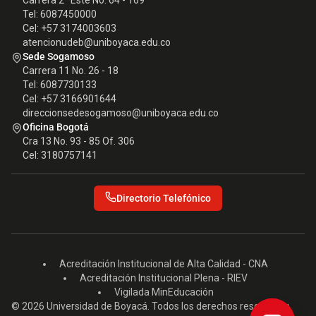
Carrera 2ª Este No. 64 - 169
Tel: 6087450000
Cel: +57 3174003603
atencionudeb@uniboyaca.edu.co
Sede Sogamoso
Carrera 11 No. 26 - 18
Tel: 6087730133
Cel: +57 3166901644
direccionsedesogamoso@uniboyaca.edu.co
Oficina Bogotá
Cra 13 No. 93 - 85 Of. 306
Cel: 3180757141
Directorio Telefónico
Acreditación Institucional de Alta Calidad - CNA
Acreditación Institucional Plena - RIEV
Vigilada MinEducación
© 2026 Universidad de Boyacá. Todos los derechos reservados.