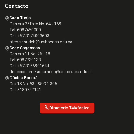
Contacto
Sede Tunja
Carrera 2ª Este No. 64 - 169
Tel: 6087450000
Cel: +57 3174003603
atencionudeb@uniboyaca.edu.co
Sede Sogamoso
Carrera 11 No. 26 - 18
Tel: 6087730133
Cel: +57 3166901644
direccionsedesogamoso@uniboyaca.edu.co
Oficina Bogotá
Cra 13 No. 93 - 85 Of. 306
Cel: 3180757141
Directorio Telefónico