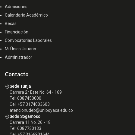
Admisiones
Calendario Académico
Becas
Financiación
Convocatorias Laborales
Mi Único Usuario
Administrador
Contacto
Sede Tunja
Carrera 2ª Este No. 64 - 169
Tel: 6087450000
Cel: +57 3174003603
atencionudeb@uniboyaca.edu.co
Sede Sogamoso
Carrera 11 No. 26 - 18
Tel: 6087730133
Cel: +57 3166901644