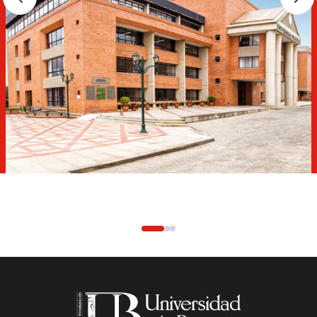
MACUB
¡Conoce nuestras nuevas colecciones!
Visítanos de lunes a viernes, de 9:00 a 1:00 y de 3:00 a 7:00
de la noche; o los sábados de 10:00 de la mañana a 2:00 de
la tarde. Entrada gratuita.
Más información: Tel.
608 7450000
Ext.
20700
Cel:
3187954216
Correo:
macub_@uniboyaca.edu.co
Ver los maestros del MACUB