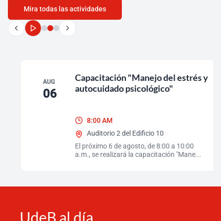
Mira todas las actividades
Pausar
carrusel
de
eventos
Capacitación "Manejo del estrés y
AUG
autocuidado psicológico"
06
8:00 AM
Auditorio 2 del Edificio 10
El próximo 6 de agosto, de 8:00 a 10:00
a.m., se realizará la capacitación "Mane...
UdeB al día