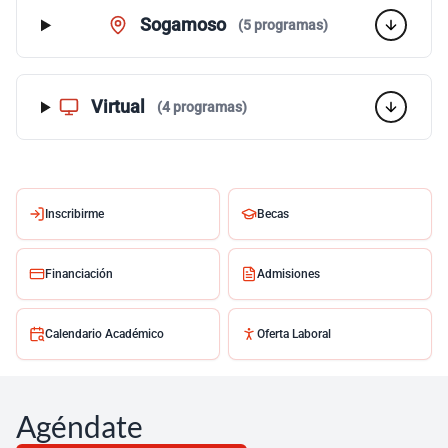
Sogamoso
(5 programas)
Virtual
(4 programas)
Inscribirme
Becas
Financiación
Admisiones
Calendario Académico
Oferta Laboral
Agéndate