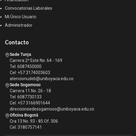
Convocatorias Laborales
Mi Único Usuario
Administrador
Contacto
Sede Tunja
Carrera 2ª Este No. 64 - 169
Tel: 6087450000
Cel: +57 3174003603
atencionudeb@uniboyaca.edu.co
Sede Sogamoso
Carrera 11 No. 26 - 18
Tel: 6087730133
Cel: +57 3166901644
direccionsedesogamoso@uniboyaca.edu.co
Oficina Bogotá
Cra 13 No. 93 - 85 Of. 306
Cel: 3180757141