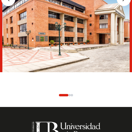
MACUB
¡Conoce nuestras nuevas colecciones!
Visítanos de lunes a viernes, de 9:00 a 1:00 y de 3:00 a 7:00
de la noche; o los sábados de 10:00 de la mañana a 2:00 de
la tarde. Entrada gratuita.
Más información: Tel.
608 7450000
Ext.
20700
Cel:
3187954216
Correo:
macub_@uniboyaca.edu.co
Ver los maestros del MACUB