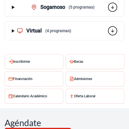
Sogamoso
(5 programas)
Virtual
(4 programas)
Inscribirme
Becas
Financiación
Admisiones
Calendario Académico
Oferta Laboral
Agéndate