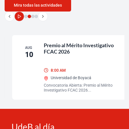
Mira todas las actividades
Pausar
carrusel
de
eventos
Premio al Mérito Investigativo
AUG
FCAC 2026
10
8:00 AM
Universidad de Boyacá
Convocatoria Abierta: Premio al Mérito
Investigativo FCAC 2026...
UdeB al día