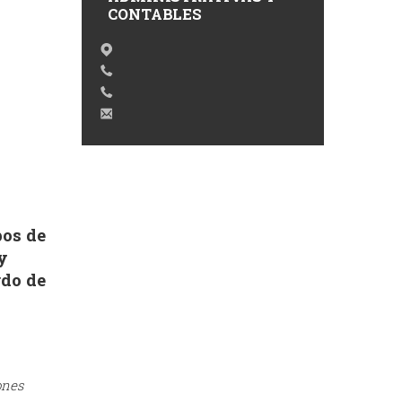
CONTABLES
pos de
y
rdo de
ones