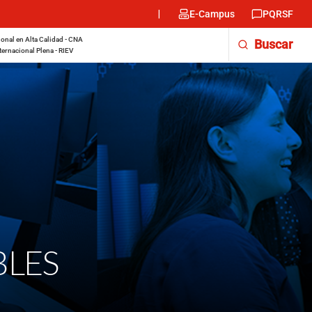
Menu
E-Campus
PQRSF
encabezado
-
onal en Alta Calidad - CNA
Buscar
Derecha
ternacional Plena - RIEV
BLES