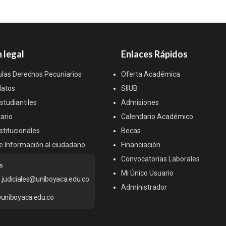
 legal
Enlaces Rápidos
ulas Derechos Pecuniarios
Oferta Académica
datos
SIIUB
tudiantiles
Admisiones
ario
Calendario Académico
titucionales
Becas
e Información al ciudadano
Financiación
Convocatorias Laborales
s
Mi Único Usuario
s.judiciales@uniboyaca.edu.co
Administrador
uniboyaca.edu.co