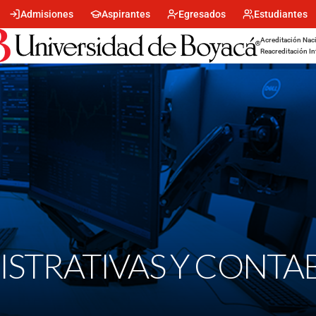
Menu
Admisiones
Aspirantes
Egresados
Estudiantes
encabezado
-
Acreditación Naci
Centro
Reacreditación In
ISTRATIVAS Y CONTA