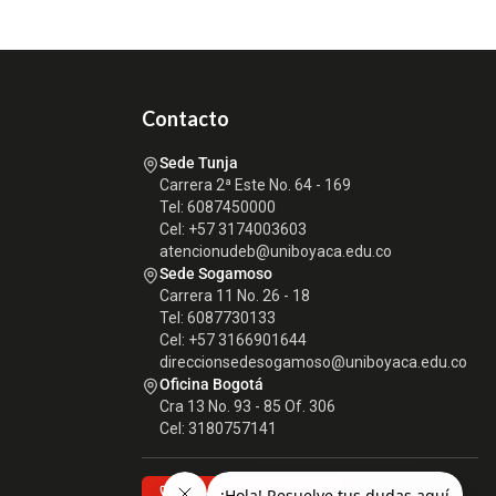
Contacto
Sede Tunja
Carrera 2ª Este No. 64 - 169
Tel: 6087450000
Cel: +57 3174003603
atencionudeb@uniboyaca.edu.co
Sede Sogamoso
Carrera 11 No. 26 - 18
Tel: 6087730133
Cel: +57 3166901644
direccionsedesogamoso@uniboyaca.edu.co
Oficina Bogotá
Cra 13 No. 93 - 85 Of. 306
Cel: 3180757141
Directorio Telefónico