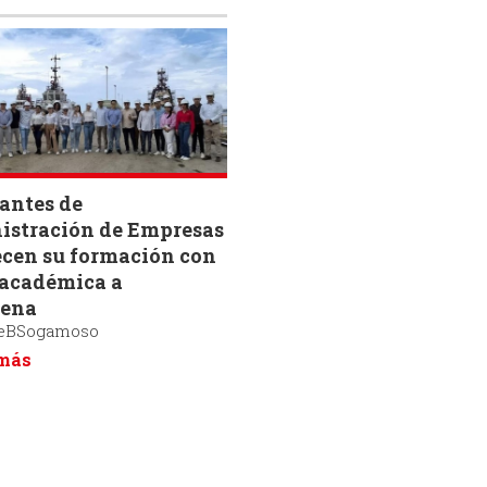
antes de
istración de Empresas
ecen su formación con
 académica a
gena
eBSogamoso
 más