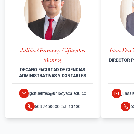
Julián Giovanny Cifuentes
Juan Dav
Monroy
DIRECTOR 
DECANO FACULTAD DE CIENCIAS
ADMINISTRATIVAS Y CONTABLES
jgcifuentes@uniboyaca.edu.co
juasa
608 7450000 Ext. 13400
6