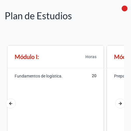
Plan de Estudios
Módulo I:
Módulo
Horas
20
Fundamentos de logística.
Preparaci