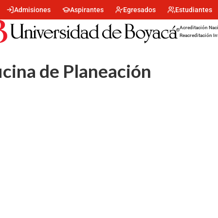
Menu
Admisiones
Aspirantes
Egresados
Estudiantes
encabezado
-
Acreditación Naci
Centro
Reacreditación In
icina de Planeación