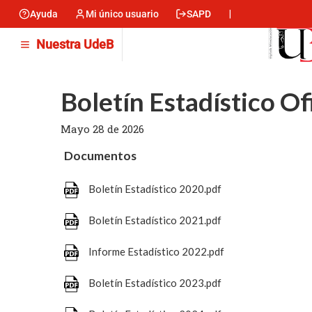
Pasar
Ayuda
Mi único usuario
SAPD
Menu
al
contenido
encabezado
Nuestra UdeB
principal
-
Izquierda
Boletín Estadístico Of
Mayo 28 de 2026
Documentos
Boletín Estadístico 2020.pdf
Boletín Estadístico 2021.pdf
Informe Estadístico 2022.pdf
Boletín Estadístico 2023.pdf