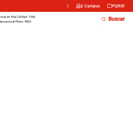
Menu
E-Campus
PQRSF
encabezado
-
onal en Alta Calidad - CNA
Buscar
Derecha
ternacional Plena - RIEV