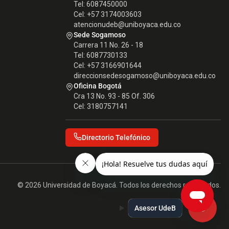
Tel: 6087450000
Cel: +57 3174003603
atencionudeb@uniboyaca.edu.co
Sede Sogamoso
Carrera 11 No. 26 - 18
Tel: 6087730133
Cel: +57 3166901644
direccionsedesogamoso@uniboyaca.edu.co
Oficina Bogotá
Cra 13 No. 93 - 85 Of. 306
Cel: 3180757141
Directorio Telefónico
© 2026 Universidad de Boyacá. Todos los derechos reservados.
Asesor UdeB