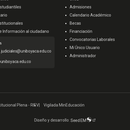
tudiantiles
Admisiones
ario
Calendario Académico
titucionales
Becas
e Información al ciudadano
Financiación
Convocatorias Laborales
s
Mi Único Usuario
s.judiciales@uniboyaca.edu.co
Administrador
uniboyaca.edu.co
itucional Plena - RIEV
Vigilada MinEducación
Diseño y desarrollo:
Seed EM