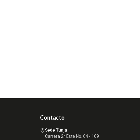
Contacto
Sede Tunja
Carrera 2ª Este No. 64 - 169