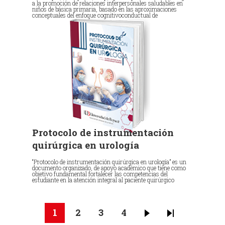
a la promoción de relaciones interpersonales saludables en
niños de básica primaria, basado en las aproximaciones
conceptuales del enfoque cognitivoconductual de
Protocolo de instrumentación
quirúrgica en urología
“Protocolo de instrumentación quirúrgica en urología” es un
documento organizado, de apoyo académico que tiene como
objetivo fundamental fortalecer las competencias del
estudiante en la atención integral al paciente quirúrgico
Paginación
Página
1
Page
2
Page
3
Page
4