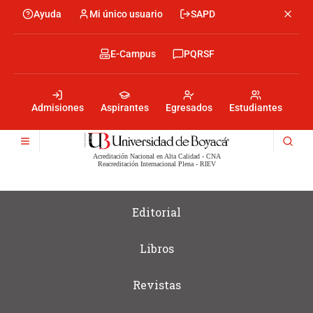
Pasar
Ayuda
Mi único usuario
SAPD
Menu
al
Menú
contenido
encabezado
principal
-
Menu
E-Campus
PQRSF
Izquierda
encabezado
-
Menu
Derecha
encabezado
-
Admisiones
Aspirantes
Egresados
Estudiantes
Centro
Acreditación Nacional en Alta Calidad - CNA
Reacreditación Internacional Plena - RIEV
Menú
Editorial
Editorial
Ediciones
Libros
Revistas