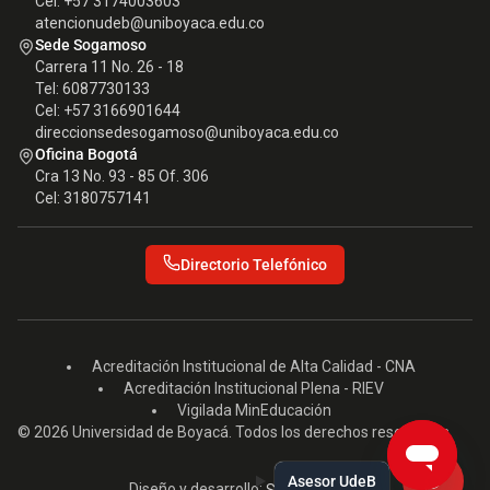
Cel: +57 3174003603
atencionudeb@uniboyaca.edu.co
Sede Sogamoso
Carrera 11 No. 26 - 18
Tel: 6087730133
Cel: +57 3166901644
direccionsedesogamoso@uniboyaca.edu.co
Oficina Bogotá
Cra 13 No. 93 - 85 Of. 306
Cel: 3180757141
Directorio Telefónico
Acreditación Institucional de Alta Calidad - CNA
Acreditación Institucional Plena - RIEV
Vigilada MinEducación
© 2026 Universidad de Boyacá. Todos los derechos reservados.
Asesor UdeB
Diseño y desarrollo:
Seed EM