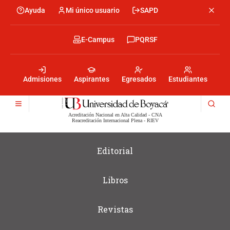
Pasar
Ayuda
Mi único usuario
SAPD
Menu
al
Menú
contenido
encabezado
principal
-
Menu
E-Campus
PQRSF
Izquierda
encabezado
-
Menu
Derecha
encabezado
-
Admisiones
Aspirantes
Egresados
Estudiantes
Centro
Acreditación Nacional en Alta Calidad - CNA
Reacreditación Internacional Plena - RIEV
Editorial
Libros
Revistas