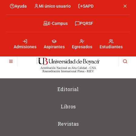
Pasar
Ayuda
Mi único usuario
SAPD
Menu
al
Menú
contenido
encabezado
principal
-
Menu
E-Campus
PQRSF
Izquierda
encabezado
-
Menu
Derecha
encabezado
-
Admisiones
Aspirantes
Egresados
Estudiantes
Centro
Acreditación Nacional en Alta Calidad - CNA
Reacreditación Internacional Plena - RIEV
Editorial
Libros
Revistas