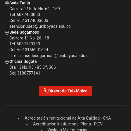
Sede Tunja
Carrera 2ª Este No. 64 - 169
Tel: 6087450000
Cel: +57 3174003603
atencionudeb@uniboyaca.edu.co
Sede Sogamoso
Carrera 11 No. 26 - 18
Tel: 6087730133
Cel: +57 3166901644
direccionsedesogamoso@uniboyaca.edu.co
Oficina Bogotá
Cra 13 No. 93 - 85 Of. 306
Cel: 3180757141
Directorio Telefónico
Acreditación Institucional de Alta Calidad - CNA
Acreditación Institucional Plena - RIEV
Vigilada MinEducación