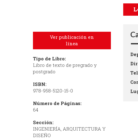
L
Ca
Ver publicación en
línea
De
Tipo de Libro:
Di
Libro de texto de pregrado y
postgrado
Te
Co
ISBN:
978-958-5120-15-0
Lu
Número de Páginas:
64
Sección:
INGENIERÍA, ARQUITECTURA Y
DISEÑO