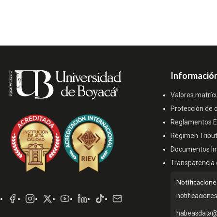
Información
Valores matríc
Protección de 
Reglamentos Es
Régimen Tribut
Documentos Ins
Transparencia 
Redes
Notificacione
Sociales
notificacione
habeasdata@