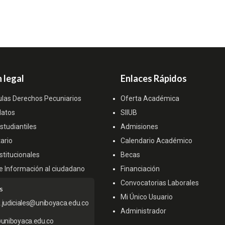
 legal
Enlaces Rápidos
ulas Derechos Pecuniarios
Oferta Académica
datos
SIIUB
tudiantiles
Admisiones
ario
Calendario Académico
titucionales
Becas
e Información al ciudadano
Financiación
Convocatorias Laborales
s
Mi Único Usuario
s.judiciales@uniboyaca.edu.co
Administrador
uniboyaca.edu.co