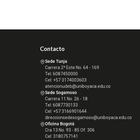
Contacto
Sede Tunja
Carrera 2ª Este No. 64 - 169
Tel: 6087450000
Cel: +57 3174003603
atencionudeb@uniboyaca.edu.co
Sede Sogamoso
Carrera 11 No. 26 - 18
Tel: 6087730133
Cel: +57 3166901644
direccionsedesogamoso@uniboyaca.edu.co
Oficina Bogotá
Cra 13 No. 93 - 85 Of. 306
Cel: 3180757141