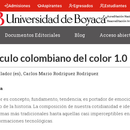
Menu
Admisiones
Aspirantes
Egresados
Estudiantes
encabezado
-
Acreditación Naci
Centro
Reacreditación In
Documentos Editoriales
Blog
Acceso abier
culo colombiano del color 1.0
ador (es)
Carlos Mario Rodríguez Rodríguez
a
or es concepto, fundamento, tendencia; es portador de emoci
go de la historia. La composición de nuestra cotidianidad e id
rmas más tradicionales hasta aquellas casi imperceptibles en 
ormaciones tecnológicas.