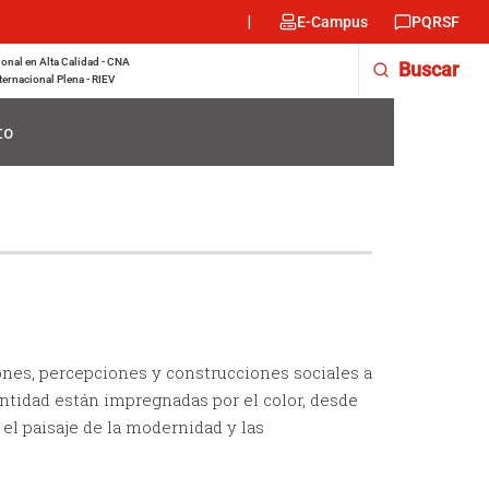
Menu
E-Campus
PQRSF
encabezado
-
onal en Alta Calidad - CNA
Buscar
Derecha
ternacional Plena - RIEV
to
ones, percepciones y construcciones sociales a
entidad están impregnadas por el color, desde
el paisaje de la modernidad y las