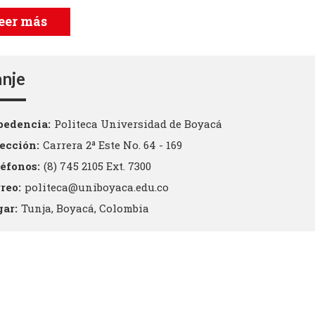
eer más
nje
pedencia
Politeca Universidad de Boyacá
rección
Carrera 2ª Este No. 64 - 169
léfonos
(8) 745 2105 Ext. 7300
rreo
politeca@uniboyaca.edu.co
gar
Tunja, Boyacá, Colombia