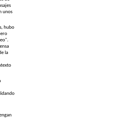
sajes 
n unos 
s, hubo 
ero 
eo". 
ensa 
e la 
texto 
 
lidando 
engan 