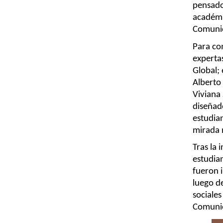
pensado
académic
Comunic
Para com
experta
Global; 
Alberto 
Viviana 
diseñad
estudian
mirada 
Tras la 
estudia
fueron i
luego de
sociales
Comunic