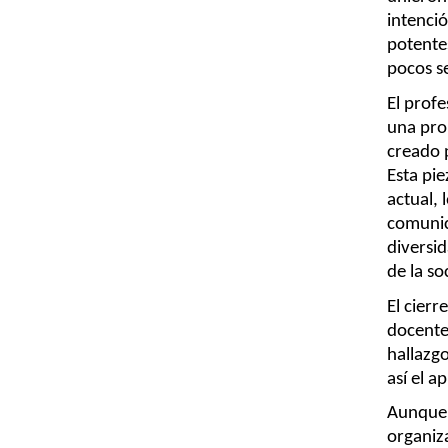
intenci
potentes
pocos s
El prof
una pro
creado 
Esta pie
actual, 
comunic
diversid
de la s
El cierr
docente 
hallazgo
así el a
Aunque 
organiza