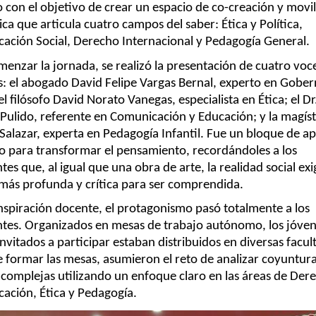
 con el objetivo de crear un espacio de co-creación y movil
a que articula cuatro campos del saber: Ética y Política, 
ación Social, Derecho Internacional y Pedagogía General. 
enzar la jornada, se realizó la presentación de cuatro voce
s: el abogado David Felipe Vargas Bernal, experto en Gober
el filósofo David Norato Vanegas, especialista en Ética; el Dr.
Pulido, referente en Comunicación y Educación; y la magíste
Salazar, experta en Pedagogía Infantil. Fue un bloque de ap
o para transformar el pensamiento, recordándoles a los 
tes que, al igual que una obra de arte, la realidad social exi
más profunda y crítica para ser comprendida. 
inspiración docente, el protagonismo pasó totalmente a los 
ntes. Organizados en mesas de trabajo autónomo, los jóven
nvitados a participar estaban distribuidos en diversas facult
 formar las mesas, asumieron el reto de analizar coyuntura
 complejas utilizando un enfoque claro en las áreas de Dere
ación, Ética y Pedagogía. 