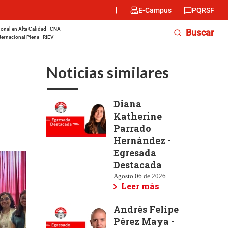
Menu
E-Campus
PQRSF
encabezado
-
onal en Alta Calidad - CNA
Buscar
Derecha
ternacional Plena - RIEV
Noticias similares
Diana
Katherine
Parrado
Hernández -
Egresada
Destacada
Agosto 06 de 2026
Leer más
Andrés Felipe
Pérez Maya -