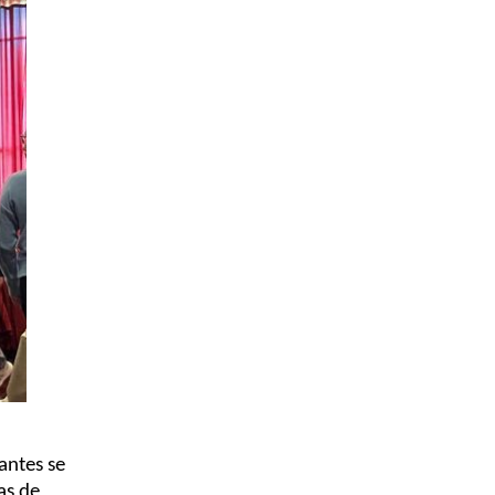
ntes se 
s de 