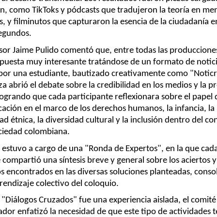
ón, como TikToks y pódcasts que tradujeron la teoría en men
, y filminutos que capturaron la esencia de la ciudadanía e
egundos. 
esor Jaime Pulido comentó que, entre todas las produccione
puesta muy interesante tratándose de un formato de notici
por una estudiante, bautizado creativamente como "Noticr
za abrió el debate sobre la credibilidad en los medios y la pr
logrando que cada participante reflexionara sobre el papel d
ación en el marco de los derechos humanos, la infancia, la 
ad étnica, la diversidad cultural y la inclusión dentro del con
ociedad colombiana.
e estuvo a cargo de una "Ronda de Expertos", en la que cada
compartió una síntesis breve y general sobre los aciertos y 
s encontrados en las diversas soluciones planteadas, conso
prendizaje colectivo del coloquio. 
"Diálogos Cruzados" fue una experiencia aislada, el comité 
dor enfatizó la necesidad de que este tipo de actividades t