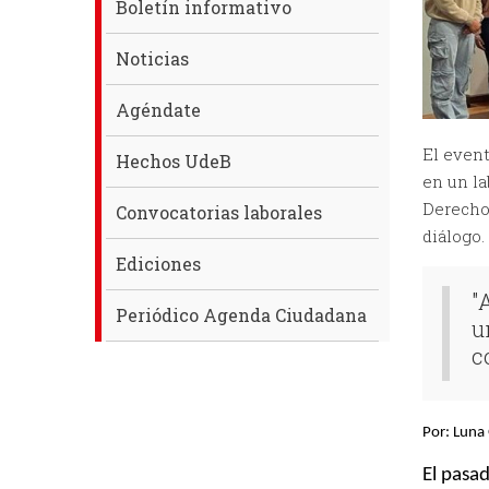
Boletín informativo
Noticias
Agéndate
El event
Hechos UdeB
en un la
Derecho
Convocatorias laborales
diálogo.
Ediciones
"
Periódico Agenda Ciudadana
u
c
Por: Luna 
El pasad