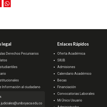
 legal
Enlaces Rápidos
ulas Derechos Pecuniarios
Oferta Académica
datos
SIIUB
tudiantiles
Admisiones
ario
Calendario Académico
titucionales
Becas
e Información al ciudadano
Financiación
Convocatorias Laborales
s
Mi Único Usuario
s.judiciales@uniboyaca.edu.co
Administrador