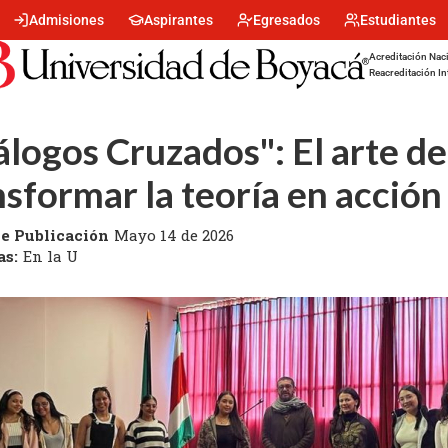
Menu
Admisiones
Aspirantes
Egresados
Estudiantes
encabezado
-
Acreditación Naci
Centro
Reacreditación In
álogos Cruzados": El arte de
nsformar la teoría en acción
e Publicación
Mayo 14 de 2026
as:
En la U