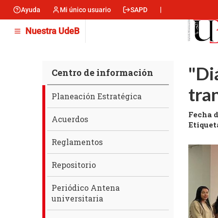
Pasar
Ayuda
Mi único usuario
SAPD
Menu
al
contenido
encabezado
Nuestra UdeB
principal
-
Izquierda
"Di
Centro de información
tra
Centro
Planeación Estratégica
de
Fecha d
información
Acuerdos
Etiquet
Reglamentos
Repositorio
Periódico Antena
universitaria