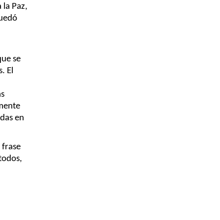
la Paz, 
uedó 
ue se 
 El 
s 
mente 
das en 
frase 
todos, 