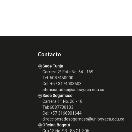
Contacto
Sede Tunja
Carrera 2ª Este No. 64 - 169
Tel: 6087450000
Cel: +57 3174003603
atencionudeb@uniboyaca.edu.co
Sede Sogamoso
Carrera 11 No. 26 - 18
Tel: 6087730133
Cel: +57 3166901644
direccionsedesogamoso@uniboyaca.edu.co
Oficina Bogotá
Cra 13 No. 93 - 85 Of. 306