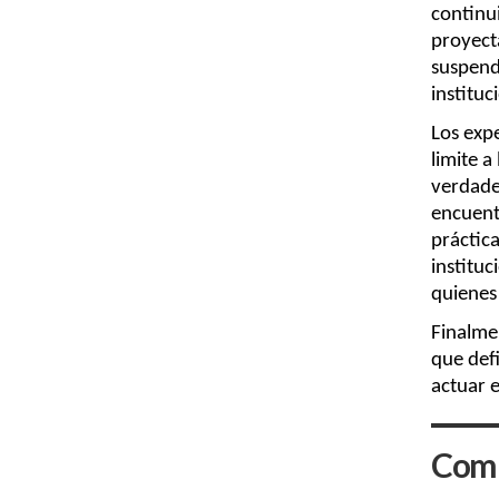
continui
proyect
suspendi
institu
Los exp
limite a
verdader
encuentr
práctic
instituc
quienes
Finalme
que defi
actuar e
Comp