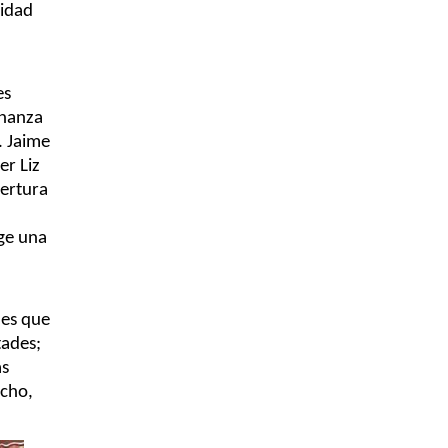
idad 
s 
nanza 
 Jaime 
r Liz 
ertura 
ge una 
es que 
ades; 
s 
cho, 