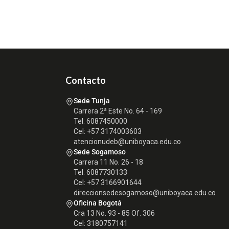
Contacto
Sede Tunja
Carrera 2ª Este No. 64 - 169
Tel: 6087450000
Cel: +57 3174003603
atencionudeb@uniboyaca.edu.co
Sede Sogamoso
Carrera 11 No. 26 - 18
Tel: 6087730133
Cel: +57 3166901644
direccionsedesogamoso@uniboyaca.edu.co
Oficina Bogotá
Cra 13 No. 93 - 85 Of. 306
Cel: 3180757141