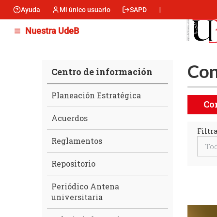
Pasar
Ayuda
Mi único usuario
SAPD
Menu
al
contenido
encabezado
Nuestra UdeB
principal
-
Izquierda
Con
Centro de información
Centro
Planeación Estratégica
Menú
de
Co
Convo
información
Acuerdos
Filtra
Reglamentos
Repositorio
Periódico Antena
universitaria