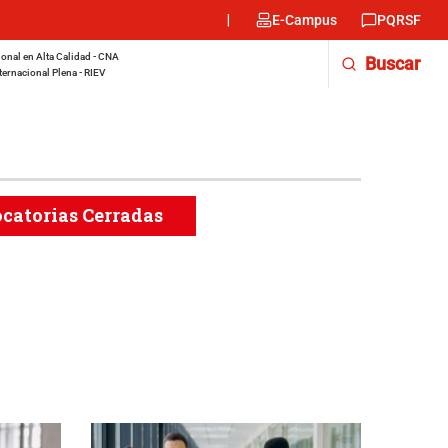
Menu
E-Campus
PQRSF
encabezado
-
onal en Alta Calidad - CNA
Buscar
Derecha
ternacional Plena - RIEV
catorias Cerradas