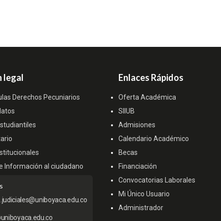
 legal
Enlaces Rápidos
ulas Derechos Pecuniarios
Oferta Académica
datos
SIIUB
tudiantiles
Admisiones
ario
Calendario Académico
titucionales
Becas
e Información al ciudadano
Financiación
Convocatorias Laborales
s
Mi Único Usuario
s.judiciales@uniboyaca.edu.co
Administrador
uniboyaca.edu.co