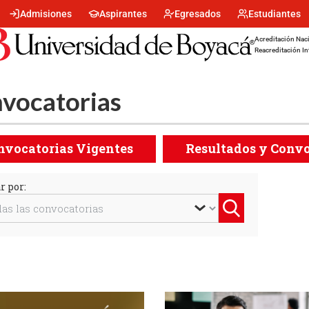
Menu
Admisiones
Aspirantes
Egresados
Estudiantes
encabezado
-
Acreditación Naci
Centro
Reacreditación In
vocatorias
nvocatorias Vigentes
Resultados y Convo
catorias
r por:
Enviar