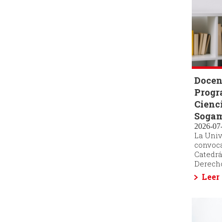
Docen
Progr
Cienci
Soga
2026-07-
La Univ
convoca
Catedrá
Derecho
Leer