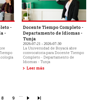
eto -
Docente Tiempo Completo -
a -
Departamento de Idiomas -
Tunja
2026-07-21 - 2026-07-30
bre
La Universidad de Boyacá abre
 Tiempo
convocatoria para Docente Tiempo
icología
Completo - Departamento de
Idiomas - Tunja
Leer más
…
e
Page
8
Page
9