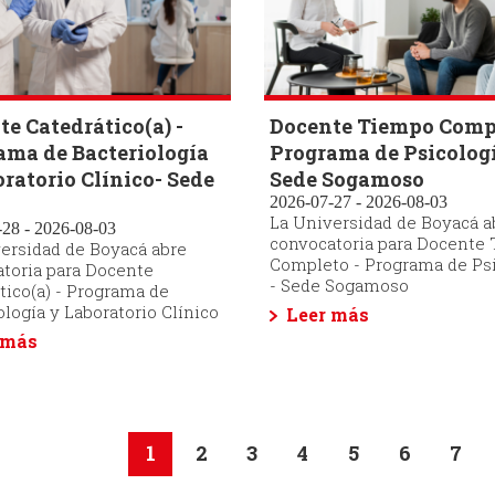
e Catedrático(a) -
Docente Tiempo Compl
ama de Bacteriología
Programa de Psicologí
ratorio Clínico- Sede
Sede Sogamoso
2026-07-27 - 2026-08-03
La Universidad de Boyacá a
28 - 2026-08-03
convocatoria para Docente
ersidad de Boyacá abre
Completo - Programa de Ps
toria para Docente
- Sede Sogamoso
tico(a) - Programa de
ología y Laboratorio Clínico
Leer más
 más
ón
Página
1
Page
2
Page
3
Page
4
Page
5
Page
6
Pag
7
actual