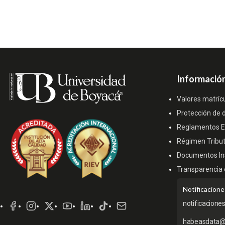
Información
Valores matríc
Protección de 
Reglamentos Es
Régimen Tribut
Documentos Ins
Transparencia 
Redes
Notificacione
Sociales
notificacione
habeasdata@