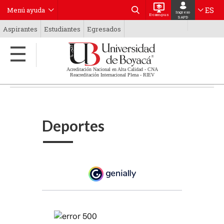
Pasar
Menú
ES
Menú ayuda
al
Ingreso
E-campus
roles
SAPD
contenido
Bienestar Universitario
Aspirantes
Estudiantes
Egresados
principal
Level
Menú
Two
roles
Proyección Social UB
Level
Acreditación Nacional en Alta Calidad - CNA
One
Nuestra Universidad de Boyacá
Reacreditación Internacional Plena - RIEV
Deportes