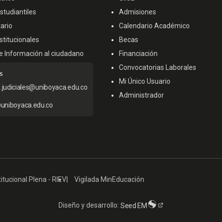
tudiantiles
Admisiones
ario
Calendario Académico
titucionales
Becas
e Información al ciudadano
Financiación
Convocatorias Laborales
s
Mi Único Usuario
s.judiciales@uniboyaca.edu.co
Administrador
uniboyaca.edu.co
itucional Plena - RIEV
Vigilada MinEducación
Diseño y desarrollo:
Seed EM