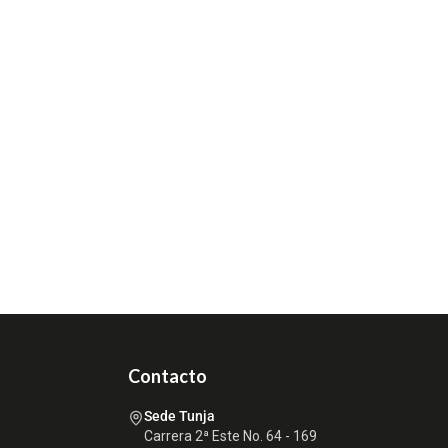
Contacto
Sede Tunja
Carrera 2ª Este No. 64 - 169