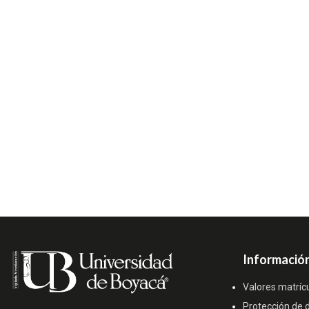
Información
Valores matríc
Protección de 