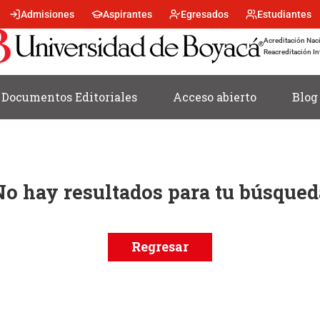
Menu
Admisiones
Aspirantes
Egresados
Estudiantes
encabezado
-
Acreditación Naci
Centro
Reacreditación In
Documentos Editoriales
Acceso abierto
Blog
No hay resultados para tu búsqued
Regresar