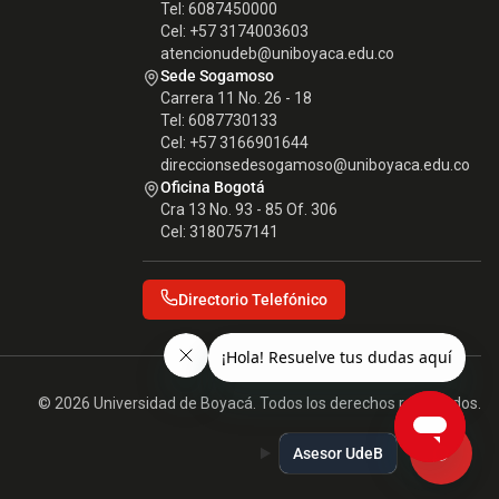
Tel: 6087450000
Cel: +57 3174003603
atencionudeb@uniboyaca.edu.co
Sede Sogamoso
Carrera 11 No. 26 - 18
Tel: 6087730133
Cel: +57 3166901644
direccionsedesogamoso@uniboyaca.edu.co
Oficina Bogotá
Cra 13 No. 93 - 85 Of. 306
Cel: 3180757141
Directorio Telefónico
© 2026 Universidad de Boyacá. Todos los derechos reservados.
Asesor UdeB