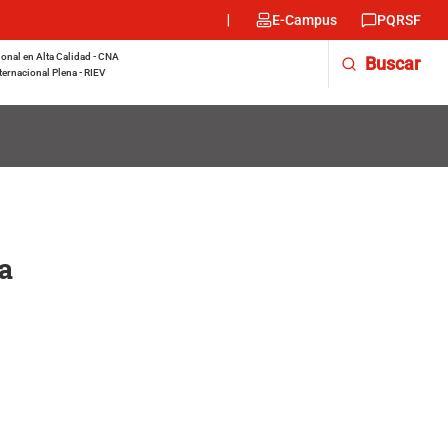
Menu
E-Campus
PQRSF
encabezado
-
onal en Alta Calidad - CNA
Buscar
Derecha
ternacional Plena - RIEV
a