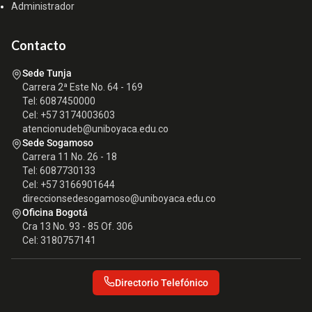
Administrador
Contacto
Sede Tunja
Carrera 2ª Este No. 64 - 169
Tel: 6087450000
Cel: +57 3174003603
atencionudeb@uniboyaca.edu.co
Sede Sogamoso
Carrera 11 No. 26 - 18
Tel: 6087730133
Cel: +57 3166901644
direccionsedesogamoso@uniboyaca.edu.co
Oficina Bogotá
Cra 13 No. 93 - 85 Of. 306
Cel: 3180757141
Directorio Telefónico