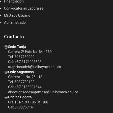
Financiación
Convocatorias Laborales
Mi Único Usuario
Administrador
Contacto
Sede Tunja
Carrera 2ª Este No. 64 - 169
Tel: 6087450000
Cel: +57 3174003603
atencionudeb@uniboyaca.edu.co
Sede Sogamoso
Carrera 11 No. 26 - 18
Tel: 6087730133
Cel: +57 3166901644
direccionsedesogamoso@uniboyaca.edu.co
Oficina Bogotá
Cra 13 No. 93 - 85 Of. 306
Cel: 3180757141