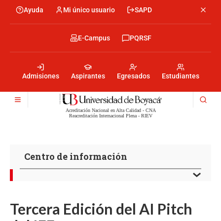
Pasar
Ayuda
Mi único usuario
SAPD
Menu
al
Menú
contenido
encabezado
principal
-
Menu
E-Campus
PQRSF
Izquierda
encabezado
-
Menu
Derecha
encabezado
-
Admisiones
Aspirantes
Egresados
Estudiantes
Centro
Acreditación Nacional en Alta Calidad - CNA
Reacreditación Internacional Plena - RIEV
Centro de información
Tercera Edición del AI Pitch